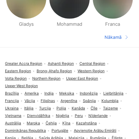
Gladys
Mohammad
Franca
Cilvēki apkārtnē, lapas
Nākamā
Nākamā la
Pēdene
Greater Accra Region
Ashanti Region
Central Region
Eastern Region
Brong-Ahafo Region
Western Region
Volta Region
Northern Region
Upper East Region
Upper West Region
Brazīlija
Amerika
Indija
Meksika
Indonēzija
Lielbritānija
Francija
Vācija
Filipīnas
Argentīna
Spānija
Kolumbija
Ukraina
Itālija
Turcija
Polija
Kanāda
Čīle
Taizeme
Vjetnama
Dienvidāfrika
Nigērija
Peru
Nīderlande
Austrālija
Maroka
Čehija
Ķīna
Kazahstāna
Dominikānas Republika
Portugāle
Apvienotie Arābu Emirāti
Kenija
Beļģija
Saūda Arābija
Malaizija
Rumānija
Ēģipte