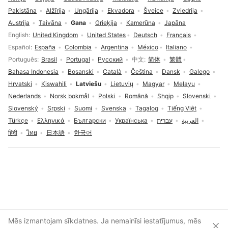
Pakistāna
Alžīrija
Ungārija
Ekvadora
Šveice
Zviedrija
Austrija
Taivāna
Gana
Grieķija
Kamerūna
Japāna
Valodas izvēle
English
United Kingdom
United States
Deutsch
Français
Español
España
Colombia
Argentina
México
Italiano
Português
Brasil
Portugal
Русский
中文
简体
繁體
Bahasa Indonesia
Bosanski
Català
Čeština
Dansk
Galego
Hrvatski
Kiswahili
Latviešu
Lietuvių
Magyar
Melayu
Nederlands
Norsk bokmål
Polski
Română
Shqip
Slovenski
Slovenský
Srpski
Suomi
Svenska
Tagalog
Tiếng Việt
Türkçe
Ελληνικά
Български
Українська
עברית
العربية
हिंदी
ไทย
日本語
한국어
Piekrišana sīkdatnēm
Mēs izmantojam sīkdatnes. Ja nemainīsi iestatījumus, mēs
Aizv