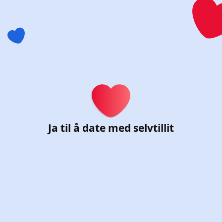
Registrer deg for Chat & 
Ja til å date med selvtillit