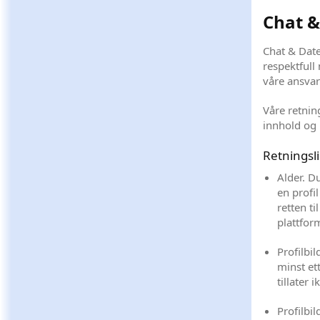
Chat &
Chat & Date
respektfull
våre ansvar
Våre retnin
innhold og 
Retningsli
Alder. D
en profi
retten ti
plattfor
Profilbil
minst ett
tillater i
Profilbi