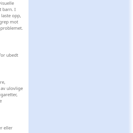
visuelle
t barn. I
 laste opp,
rgrep mot
 problemet.
 for ubedt
re,
n av ulovlige
igaretter,
e
r eller