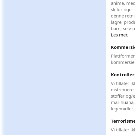
anime, media
skildringer 
denne retni
lagre, prod
barn, selv 
Les mer.
Kommersie
Plattformen
kommersiel
Kontroller
Vi tillater 
distribuere 
stoffer og/e
marihuana, 
legemidler,
Terrorism
Vi tillater 