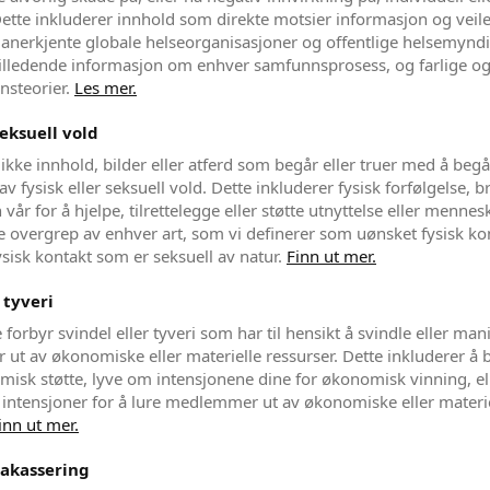
Dette inkluderer innhold som direkte motsier informasjon og veil
anerkjente globale helseorganisasjoner og offentlige helsemyndi
 villedende informasjon om enhver samfunnsprosess, og farlige o
nsteorier.
Les mer.
seksuell vold
r ikke innhold, bilder eller atferd som begår eller truer med å begå
v fysisk eller seksuell vold. Dette inkluderer fysisk forfølgelse, b
vår for å hjelpe, tilrettelegge eller støtte utnyttelse eller menne
e overgrep av enhver art, som vi definerer som uønsket fysisk kon
ysisk kontakt som er seksuell av natur.
Finn ut mer.
 tyveri
forbyr svindel eller tyveri som har til hensikt å svindle eller man
t av økonomiske eller materielle ressurser. Dette inkluderer å 
isk støtte, lyve om intensjonene dine for økonomisk vinning, ell
intensjoner for å lure medlemmer ut av økonomiske eller materi
inn ut mer.
rakassering