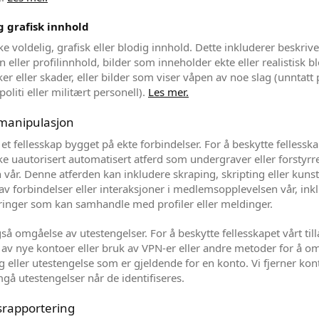
g grafisk innhold
ikke voldelig, grafisk eller blodig innhold. Dette inkluderer beskriv
 eller profilinnhold, bilder som inneholder ekte eller realistisk b
r eller skader, eller bilder som viser våpen av noe slag (unntatt 
oliti eller militært personell).
Les mer.
manipulasjon
et fellesskap bygget på ekte forbindelser. For å beskytte fellesska
ikke uautorisert automatisert atferd som undergraver eller forstyrr
 vår. Denne atferden kan inkludere skraping, skripting eller kunst
av forbindelser eller interaksjoner i medlemsopplevelsen vår, ink
inger som kan samhandle med profiler eller meldinger.
så omgåelse av utestengelser. For å beskytte fellesskapet vårt tilla
 av nye kontoer eller bruk av VPN-er eller andre metoder for å o
 eller utestengelse som er gjeldende for en konto. Vi fjerner ko
gå utestengelser når de identifiseres.
srapportering