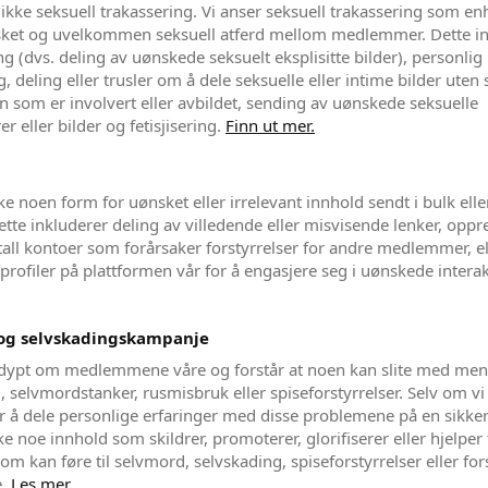
r ikke seksuell trakassering. Vi anser seksuell trakassering som en
nsket og uvelkommen seksuell atferd mellom medlemmer. Dette i
ng (dvs. deling av uønskede seksuelt eksplisitte bilder), personli
, deling eller trusler om å dele seksuelle eller intime bilder ute
n som er involvert eller avbildet, sending av uønskede seksuelle
 eller bilder og fetisjisering.
Finn ut mer.
ikke noen form for uønsket eller irrelevant innhold sendt i bulk el
ette inkluderer deling av villedende eller misvisende lenker, oppre
ntall kontoer som forårsaker forstyrrelser for andre medlemmer, el
e profiler på plattformen vår for å engasjere seg i uønskede intera
og selvskadingskampanje
 dypt om medlemmene våre og forstår at noen kan slite med ment
 selvmordstanker, rusmisbruk eller spiseforstyrrelser. Selv om vi t
å dele personlige erfaringer med disse problemene på en sikker
ikke noe innhold som skildrer, promoterer, glorifiserer eller hjelper
som kan føre til selvmord, selvskading, spiseforstyrrelser eller for
e.
Les mer.