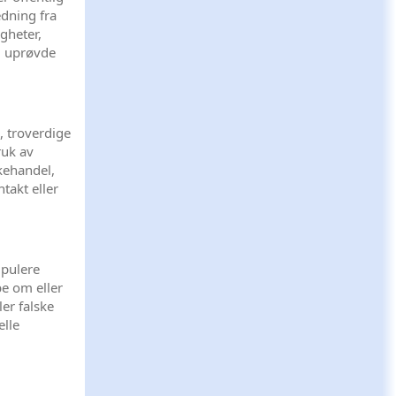
edning fra
gheter,
g uprøvde
, troverdige
ruk av
skehandel,
takt eller
ipulere
be om eller
er falske
elle