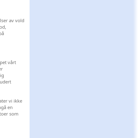
elser av vold
lod,
på
pet vårt
er
ig
ludert
ter vi ikke
mgå en
ntoer som