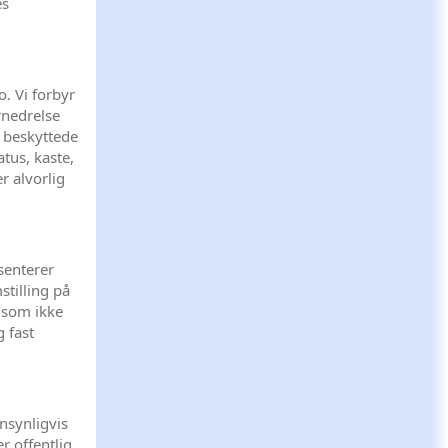
es
. Vi forbyr
rnedrelse
e beskyttede
tus, kaste,
r alvorlig
senterer
mstilling på
 som ikke
g fast
nnsynligvis
er offentlig