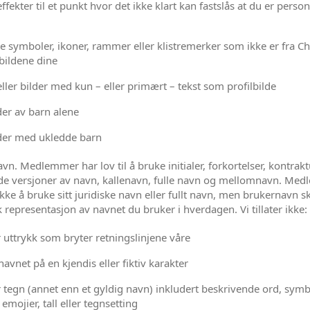
effekter til et punkt hvor det ikke klart kan fastslås at du er perso
e symboler, ikoner, rammer eller klistremerker som ikke er fra C
lbildene dine
ler bilder med kun – eller primært – tekst som profilbilde
lder av barn alene
lder med ukledde barn
n. Medlemmer har lov til å bruke initialer, forkortelser, kontraktu
de versjoner av navn, kallenavn, fulle navn og mellomnavn. Me
ikke å bruke sitt juridiske navn eller fullt navn, men brukernavn s
k representasjon av navnet du bruker i hverdagen. Vi tillater ikke:
r uttrykk som bryter retningslinjene våre
avnet på en kjendis eller fiktiv karakter
r tegn (annet enn et gyldig navn) inkludert beskrivende ord, symbo
, emojier, tall eller tegnsetting