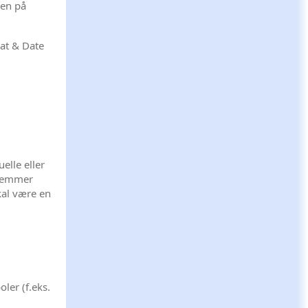
nen på
hat & Date
elle eller
dlemmer
kal være en
ler (f.eks.