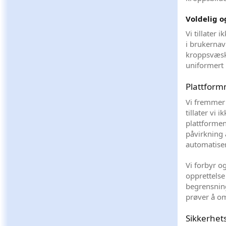
Voldelig o
Vi tillater 
i brukernavn
kroppsvæske
uniformert p
Plattform
Vi fremmer 
tillater vi 
plattformen
påvirkning 
automatiser
Vi forbyr og
opprettelse
begrensning
prøver å om
Sikkerhet