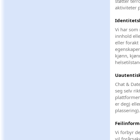
støtter ter
aktiviteter
Identitets
Vi har som 
innhold ell
eller forak
egenskaper:
kjønn, kjøn
helsetilstan
Uautentisk
Chat & Date
seg selv rik
plattformen
er deg) elle
plassering)
Feilinform
Vi forbyr d
vil forårsak