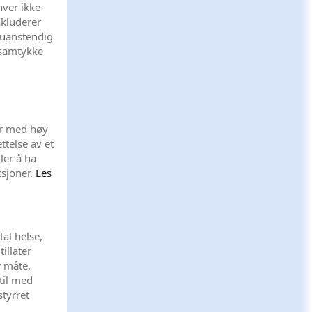
hver ikke-
nkluderer
g uanstendig
n samtykke
ler med høy
ttelse av et
ler å ha
ksjoner.
Les
al helse,
illater
 måte,
 til med
styrret