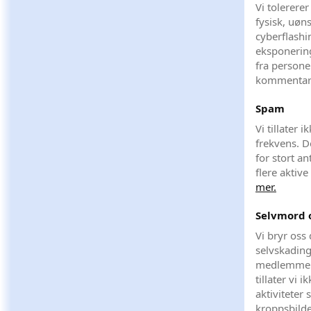
Vi tolerere
fysisk, uø
cyberflashi
eksponering
fra persone
kommentarer
Spam
Vi tillater 
frekvens. D
for stort a
flere aktiv
mer.
Selvmord 
Vi bryr oss
selvskading,
medlemmer 
tillater vi 
aktiviteter 
kroppsbild