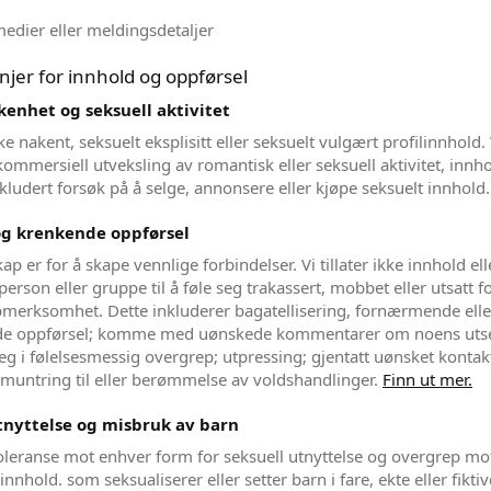
medier eller meldingsdetaljer
njer for innhold og oppførsel
enhet og seksuell aktivitet
ikke nakent, seksuelt eksplisitt eller seksuelt vulgært profilinnhold. V
kommersiell utveksling av romantisk eller seksuell aktivitet, innho
inkludert forsøk på å selge, annonsere eller kjøpe seksuelt innhold
g krenkende oppførsel
kap er for å skape vennlige forbindelser. Vi tillater ikke innhold ell
erson eller gruppe til å føle seg trakassert, mobbet eller utsatt f
merksomhet. Dette inkluderer bagatellisering, fornærmende elle
e oppførsel; komme med uønskede kommentarer om noens uts
eg i følelsesmessig overgrep; utpressing; gjentatt uønsket kontakt
muntring til eller berømmelse av voldshandlinger.
Finn ut mer.
tnyttelse og misbruk av barn
toleranse mot enhver form for seksuell utnyttelse og overgrep mot
e innhold. som seksualiserer eller setter barn i fare, ekte eller fiktiv