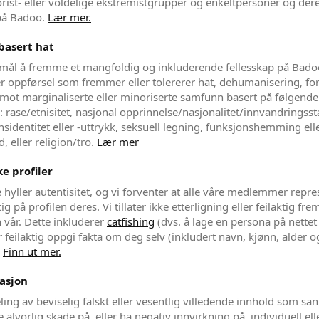
rorist- eller voldelige ekstremistgrupper og enkeltpersoner og der
 på Badoo.
Lær mer.
basert hat
mål å fremme et mangfoldig og inkluderende fellesskap på Badoo
er oppførsel som fremmer eller tolererer hat, dehumanisering, fo
t mot marginaliserte eller minoriserte samfunn basert på følgend
 rase/etnisitet, nasjonal opprinnelse/nasjonalitet/innvandringssta
nsidentitet eller -uttrykk, seksuell legning, funksjonshemming elle
d, eller religion/tro.
Lær mer
e profiler
 hyller autentisitet, og vi forventer at alle våre medlemmer repre
tig på profilen deres. Vi tillater ikke etterligning eller feilaktig fre
 vår. Dette inkluderer
catfishing
(dvs. å lage en persona på nettet
r feilaktig oppgi fakta om deg selv (inkludert navn, kjønn, alder o
.
Finn ut mer.
asjon
eling av beviselig falskt eller vesentlig villedende innhold som sa
e alvorlig skade på, eller ha negativ innvirkning på, individuell ell