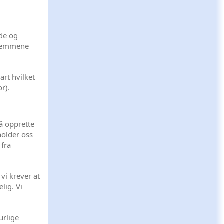
nde og
edlemmene
art hvilket
r).
 å opprette
holder oss
 fra
 vi krever at
lig. Vi
urlige