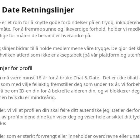
 Date Retningslinjer
 er et rom for å knytte gode forbindelser på en trygg, inkludere
 måte. For å fremme sunne og likeverdige forhold, holder vi m
lige for måten de behandler hverandre på.
gslinjer bidrar til å holde medlemmene våre trygge. De gjør det kl
hvilken atferd som ikke er akseptabelt (på vår plattform og utenfo
njer for profil
u må være minst 18 år for å bruke Chat & Date . Det er ikke tillatt
l som med vilje feilaktig fremstiller deg som under 18 år. Vi forbe
l å be om ID-en din for å bekrefte alderen din, og vi blokkerer deg
men hvis du er mindreårig.
der. Vi vil at profilen din skal feire ditt autentiske jeg! Det er derfor
 av profilbildene dine kun viser deg og viser hele ansiktet ditt tyde
kke:
lder som er sterkt forvrengt eller inneholder overdrevne eller unat