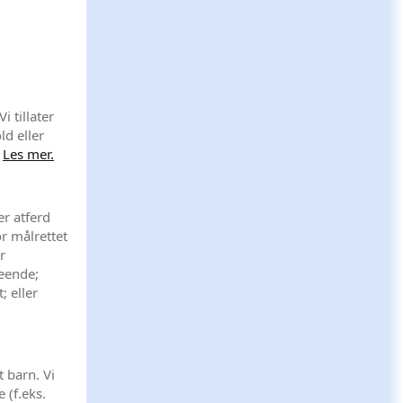
i tillater
ld eller
.
Les mer.
er atferd
or målrettet
r
eende;
; eller
 barn. Vi
e (f.eks.