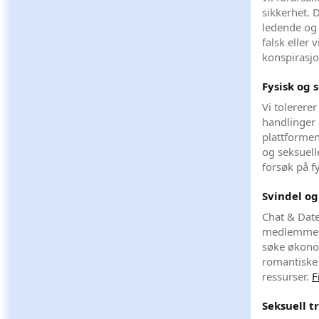
sikkerhet. 
ledende og 
falsk eller
konspirasjo
Fysisk og 
Vi tolerere
handlinger a
plattformen 
og seksuell
forsøk på f
Svindel og
Chat & Date 
medlemmer u
søke økonom
romantiske 
ressurser.
F
Seksuell t