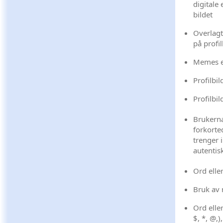
digitale 
bildet
Overlagt
på profi
Memes el
Profilbi
Profilbi
Brukernav
forkorte
trenger 
autentis
Ord elle
Bruk av n
Ord elle
$, *, @,)