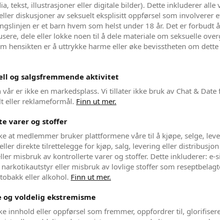
, tekst, illustrasjoner eller digitale bilder). Dette inkluderer alle 
eller diskusjoner av seksuelt eksplisitt oppførsel som involverer e
ngslinjen er et barn hvem som helst under 18 år. Det er forbudt å
usere, dele eller lokke noen til å dele materiale om seksuelle ove
om hensikten er å uttrykke harme eller øke bevisstheten om dette
ll og salgsfremmende aktivitet
 vår er ikke en markedsplass. Vi tillater ikke bruk av Chat & Date
t eller reklameformål.
Finn ut mer.
te varer og stoffer
ikke at medlemmer bruker plattformene våre til å kjøpe, selge, leve
eller direkte tilrettelegge for kjøp, salg, levering eller distribusjo
ller misbruk av kontrollerte varer og stoffer. Dette inkluderer: e-s
narkotikautstyr eller misbruk av lovlige stoffer som reseptbelagt
 tobakk eller alkohol.
Finn ut mer.
e og voldelig ekstremisme
ikke innhold eller oppførsel som fremmer, oppfordrer til, glorifisere