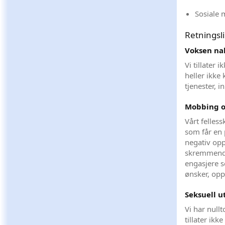
Sosiale 
Retningsli
Voksen nak
Vi tillater 
heller ikke 
tjenester, 
Mobbing o
Vårt felless
som får en p
negativ opp
skremmend
engasjere s
ønsker, opp
Seksuell u
Vi har null
tillater ikk