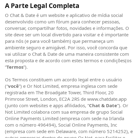
A Parte Legal Completa
O Chat & Date é um website e aplicativo de mídia social
desenvolvido como um fórum para conhecer pessoas,
conversar, compartilhar fotos, novidades e informações. O
site deve ser um local divertido para visitar e é importante
para nós (e para você também) que permaneça um
ambiente seguro e amigável. Por isso, você concorda que
vai utilizar o Chat & Date de uma maneira consistente com
esta proposta e de acordo com estes termos e condições(os
“
Termos
”).
Os Termos constituem um acordo legal entre o usuário
(“
você
”) e Or Not Limited, empresa inglesa com sede
registrada em The Broadgate Tower, Third Floor, 20
Primrose Street, London, EC2A 2RS de www.chatdate.app
(junto com websites e apps afilidados, “
Chat & Date
”). Or
Not Limited colabora com sua empresa de grupo Social
Online Payments Limited (empresa com sede na Irlanda
com o número 496494), Social Online Payments, Inc
(empresa com sede em Delaware, com número 5214252), e
outras empresas dentro do grupo Or Not, para facilitar e