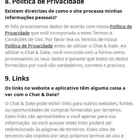
8. Política de Privacidade
Existem diretrizes de como o site processa minhas
informações pessoais?
W Nós processamos dados de acordo com nossa
Política de
Privacidade
(abre em nova janela)
que está incorporada a estes Termos e
Condições de Uso. Por favor leia os Termos de nossa
Política de Privacidade
(abre em nova janela)
antes de utilizar o Chat & Date. Ao
utilizar o Chat & Date, você concorda com a forma como
processamos os seus dados e garante que todos os dados
fornecidos por você são verdadeiros, corretos e precisos.
9. Links
Os links no website e aplicativo têm alguma coisa a
ver com o Chat & Date?
O Chat & Date pode exibir links para outros websites, fontes
ou oportunidades de compras fornecidas por terceiros.
Estes links são apresentados a você apenas para sua
informação. Se você acessar estes links poderá ser
redirecionado às páginas de terceiros. Estes sites de
terceiros são regidos por seus próprios termos de uso e