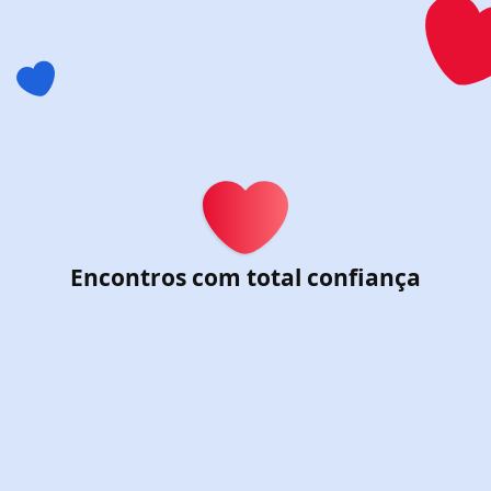
Criar conta no Chat & Da
Encontros com total confiança