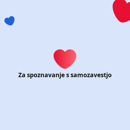
Registriraj se na Chat & 
Za spoznavanje s samozavestjo