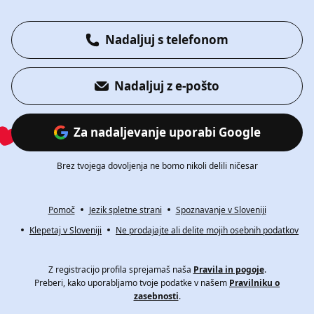
Nadaljuj s telefonom
Nadaljuj z e-pošto
Za nadaljevanje uporabi Google
Brez tvojega dovoljenja ne bomo nikoli delili ničesar
Pomoč
Jezik spletne strani
Spoznavanje v Sloveniji
Klepetaj v Sloveniji
Ne prodajajte ali delite mojih osebnih podatkov
Z registracijo profila sprejamaš naša
Pravila in pogoje
.
Preberi, kako uporabljamo tvoje podatke v našem
Pravilniku o
zasebnosti
.