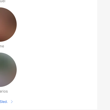
uel
ne
arios
Sled.
Sledeća stranica