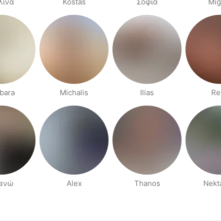
λίνα
Kostas
Σοφία
Mig
bara
Michalis
Ilias
Re
ανώ
Alex
Thanos
Nekt