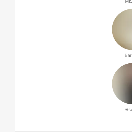
Με
Bar
Θε
Stranice Ljudi u blizini