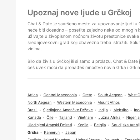
Podnožje
Upoznaj nove ljude u Grčkoj
Chat & Date je savršeno mesto za upoznavanje ljudi u 
neće biti dosadno – posetite zajedno neke od mnogih ist
uživajte u živopisnom noćnom životu prestonice svake v
srednjovekovni grad koji obavezno treba istražiti. Sol
vinima.
Bilo da živiš u Grčkoj ili si samo u prolazu, Chat & Dat
ćeš uvek moći da pronađeš mnoštvo novih Grka i Grkinja
Attica
Central Macedonia
Crete
South Aegean
West 
North Aegean
Western Macedonia
Mount Athos
Brazil
Sjedinjene Američke Države
Indija
Meksiko
Ind
Kanada
Čile
Tajland
Vijetnam
Južna Afrika
Nigerija
Ujedinjeni Arapski Emirati
Kenija
Belgija
Saudijska Arabi
Grčka
Kamerun
Japan
Izbor jezika
English
United Kingdom
United States
Deutsch
Français