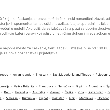
Grčkoj - za ćaskanje, zabavu, možda čak i neki romantični izlazak 
orijskih spomenika i arheoloških nalazišta, lutajte sporednim uličicam
ečeri u nedelji! Ako voliš da se izležavaš na plaži sa dobrim društv
un odlikuju kafei i barovi koji odišu umetničkim duhom i mladalačkom
e je najbolje mesto za ćaskanje, flert, zabavu i izlaske. Više od 100.0
 za nova poznanstva i prijateljstva.
Greece
Ionian Islands
Thessaly
East Macedonia and Thrace
Peloponn
onezija
Velika Britanija
Francuska
Nemačka
Filipini
Argentina
Šp
Peru
Holandija
Australija
Maroko
Češka
Kina
Kazahstan
D
ja
Malezija
Rumunija
Egipat
Pakistan
Alžir
Mađarska
Ekvador
Español
España
Colombia
Argentina
México
Italiano
Português