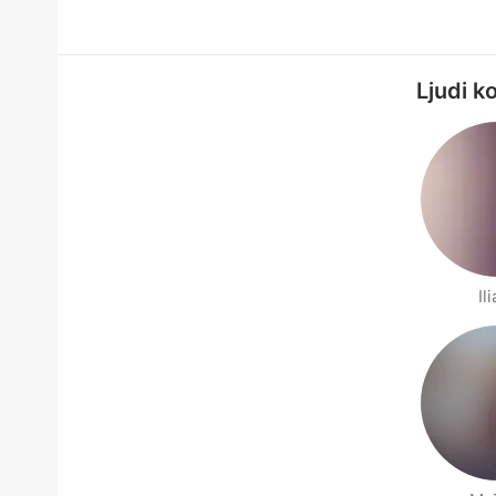
Ljudi k
Il