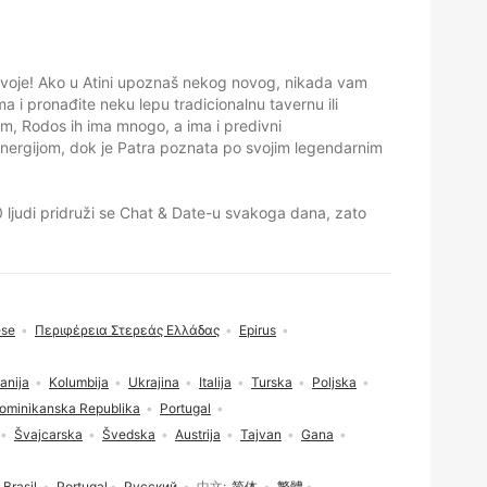
udvoje! Ako u Atini upoznaš nekog novog, nikada vam
a i pronađite neku lepu tradicionalnu tavernu ili
om, Rodos ih ima mnogo, a ima i predivni
 energijom, dok je Patra poznata po svojim legendarnim
00 ljudi pridruži se Chat & Date-u svakoga dana, zato
ese
Περιφέρεια Στερεάς Ελλάδας
Epirus
anija
Kolumbija
Ukrajina
Italija
Turska
Poljska
ominikanska Republika
Portugal
Švajcarska
Švedska
Austrija
Tajvan
Gana
Brasil
Portugal
Русский
中文
简体
繁體