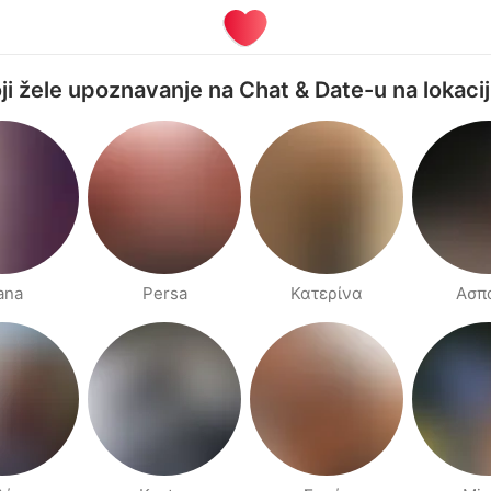
oji žele upoznavanje na Chat & Date-u na lokacij
iana
Persa
Κατερίνα
Ασπ