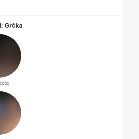
i: Grčka
ασία