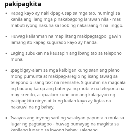
pakipagkita
Kapag kayo ay nakikipag-usap sa mga tao, humingi sa
kanila ang ilang mga pinakabagong larawan nila - mas
mabuti iyong nakuha sa loob ng nakaraang 4 na linggo.
Huwag kailanman na mapilitang makipagtagpo, gawin
lamang ito kapag sugurado kayo ay handa.
Laging subukan na kausapin ang ibang tao sa telepono
muna.
Ipagbigay-alam sa mga kaibigan kung saan ang plano
mong pumunta at makipag-areglo ng isang tawag sa
telepono o isang text na mensahe. Siguruhin na magdala
ng bagong karga ang bateriya ng mobile na telepono na
may kredito, at ipaalam kung ano ang kalagayan ng
pakipagkita ninyo at kung kailan kayo ay ligtas na
nakauwi na ng bahay.
Isaayos ang inyong sariling sasakyan papunta o mula sa
lugar ng pagtatagpo - huwag pumayag na magkita sa
kanilang lugar o sa inyong bahay. Talagang