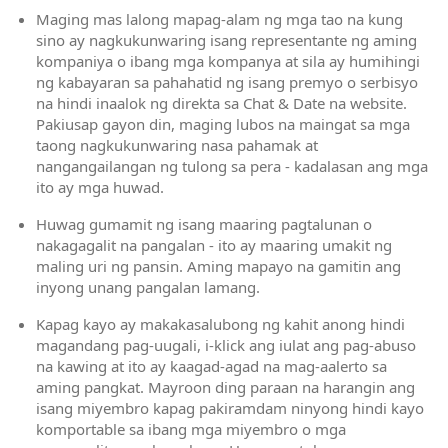
Maging mas lalong mapag-alam ng mga tao na kung
sino ay nagkukunwaring isang representante ng aming
kompaniya o ibang mga kompanya at sila ay humihingi
ng kabayaran sa pahahatid ng isang premyo o serbisyo
na hindi inaalok ng direkta sa Chat & Date na website.
Pakiusap gayon din, maging lubos na maingat sa mga
taong nagkukunwaring nasa pahamak at
nangangailangan ng tulong sa pera - kadalasan ang mga
ito ay mga huwad.
Huwag gumamit ng isang maaring pagtalunan o
nakagagalit na pangalan - ito ay maaring umakit ng
maling uri ng pansin. Aming mapayo na gamitin ang
inyong unang pangalan lamang.
Kapag kayo ay makakasalubong ng kahit anong hindi
magandang pag-uugali, i-klick ang iulat ang pag-abuso
na kawing at ito ay kaagad-agad na mag-aalerto sa
aming pangkat. Mayroon ding paraan na harangin ang
isang miyembro kapag pakiramdam ninyong hindi kayo
komportable sa ibang mga miyembro o mga