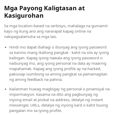
Mga Payong Kaligtasan at
Kasigurohan
Sa mga location-based na serbisyo, mahalaga na gumamit
kayo ng kung ano ang nararapat kapag online na
nakipagsalamuha sa mga tao.
Hindi mo dapat ibahagi o ibunyag ang iyong password
sa kanino mang ikatlong pangkat - kahit na sila ay iyong
kaibigan. Kapag iyong nawala ang iyong password o
naibunyag mo, ang iyong personal na data ay maaring
mapahamak. Kapag ang iyong profile ay na-hacked,
pakiusap isumbong sa aming pangkat sa pamamagitan
ng aming feedback na pahina.
Kailanman huwag magbigay ng personal o pinansiyal na
impormasyon. Kasama na dito ang pagbunyag ng
inyong email at pisikal na address, detalye ng instant
messenger, URLs, detalye ng inyong kard o kahit buong
pangalan mo sa iyong profile.