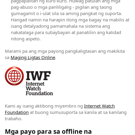
pagpapalitan ng kuro-kuro. Huwag patulan ang mga
pag-abuso o mga panliligalig - pigilan ang taong
gumagamit o i-ulat sila sa aming pangkat ng suporta.
Hangad namin na harapin itong mga bagay na mabilis at
isang detalyadong pamamahala na sistema ang
nakatalaga para subaybayan at panatiliin ang kalidad
nitong aspeto.
Marami pa ang mga payong pangkaligtasan ang makikita
sa
Maging Ligtas Online
(opens in new window)
.
(opens in new window)
Kami ay isang aktibong miyembro ng
Internet Watch
Foundation
(opens in new window)
at buong sumusuporta sa kanila at sa kanilang
trabaho.
Mga payo para sa offline na