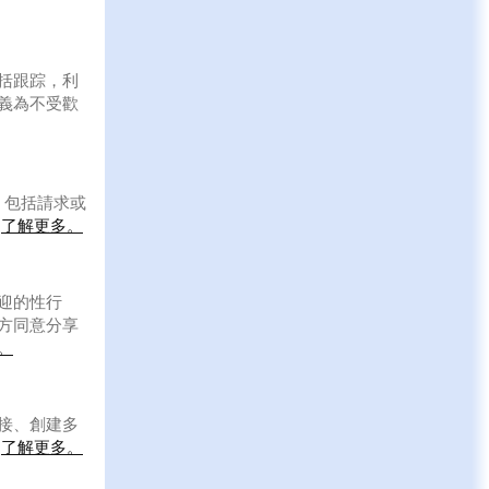
括跟踪，利
義為不受歡
，包括請求或
。
了解更多。
迎的性行
方同意分享
。
接、創建多
。
了解更多。