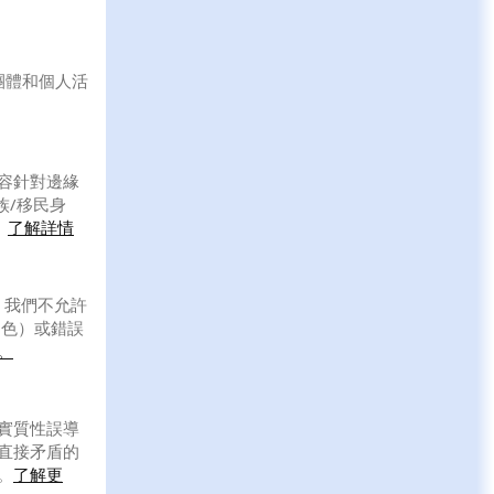
團體和個人活
縱容針對邊緣
族/移民身
。
了解詳情
。我們不允許
角色）或錯誤
。
實質性誤導
直接矛盾的
。
了解更