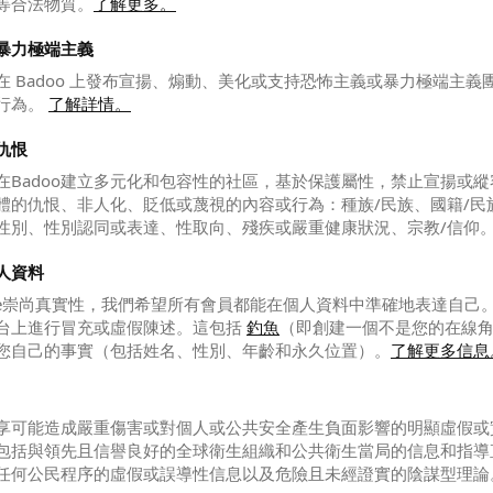
等合法物質。
了解更多。
暴力極端主義
在 Badoo 上發布宣揚、煽動、美化或支持恐怖主義或暴力極端主義
行為。
了解詳情。
仇恨
在Badoo建立多元化和包容性的社區，基於保護屬性，禁止宣揚或
體的仇恨、非人化、貶低或蔑視的內容或行為：種族/民族、國籍/民
性別、性別認同或表達、性取向、殘疾或嚴重健康狀況、宗教/信仰
人資料
 Date崇尚真實性，我們希望所有會員都能在個人資料中準確地表達自己
台上進行冒充或虛假陳述。這包括
釣魚
（即創建一個不是您的在線
您自己的事實（包括姓名、性別、年齡和永久位置）。
了解更多信息
享可能造成嚴重傷害或對個人或公共安全產生負面影響的明顯虛假或
包括與領先且信譽良好的全球衛生組織和公共衛生當局的信息和指導
任何公民程序的虛假或誤導性信息以及危險且未經證實的陰謀型理論