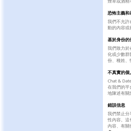
煙草或酒精
恐怖主義和
我們不允許
動的內容或
基於身份的
我們致力於
化或少數群
份、種姓、
不真實的個
Chat &
在我們的平
地陳述有關
錯誤信息
我們禁止分
性內容。這
內容、有關