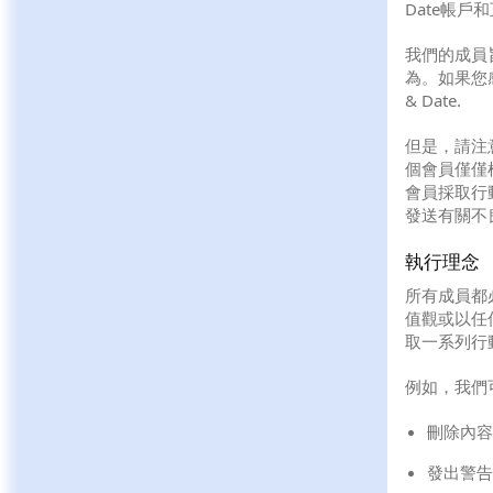
Date帳
我們的成員旨
為。如果您
& Date.
但是，請注
個會員僅僅
會員採取行
發送有關不
執行理念
所有成員都必
值觀或以任何
取一系列行
例如，我們
刪除內容
發出警告