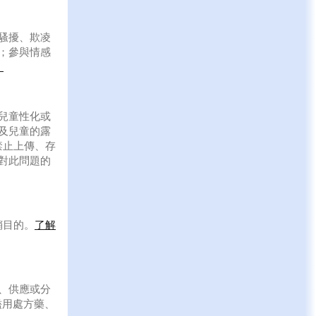
騷擾、欺凌
；參與情感
。
兒童性化或
及兒童的露
禁止上傳、存
對此問題的
銷目的。
了解
、供應或分
濫用處方藥、