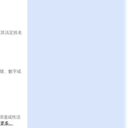
用其法定姓名
符號、數字或
浪漫或性活
解更多。