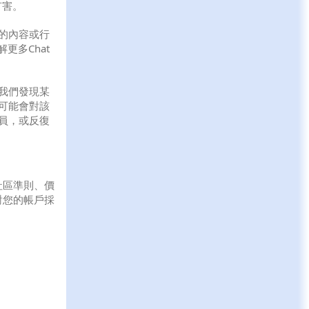
有害。
的內容或行
解更多Chat
我們發現某
可能會對該
員，或反復
社區準則、價
對您的帳戶採