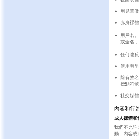
用兒童做
赤身裸體
用戶名。
或全名，
任何違反
使用明星
除有效名
標點符號
社交媒體
內容和行
成人裸體和
我們不允許
動、內容或