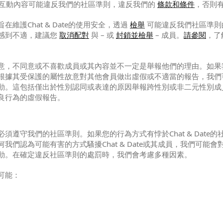
戶和互動內容可能違反我們的社區準則，違反我們的
條款和條件
，否則
在維護Chat & Date的使用安全，透過
檢舉
可能違反我們社區準則
感到不適，建議您
取消配對
與 – 或
封鎖並檢舉
– 成員。
請參閱
，了
意，不同意或不喜歡成員或其內容並不一定是舉報他們的理由。如果
根據其受保護的屬性故意對其他會員做出虛假或不適當的報告，我們
動。這包括僅出於性別認同或表達的原因舉報跨性別或非二元性別成
良行為的虛假報告。
須遵守我們的社區準則。如果您的行為方式有悖於Chat & Date的
我們認為可能有害的方式騷擾Chat & Date或其成員，我們可能會
動。在確定違反社區準則的處罰時，我們會考慮多種因素。
可能：