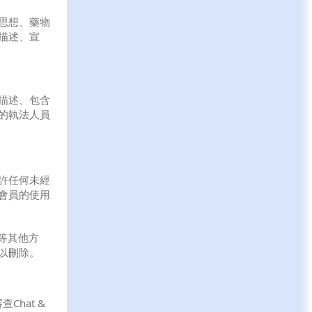
思想、藥物
描述、宣
描述、包含
的執法人員
許任何未經
會員的使用
等其他方
以刪除。
Chat &