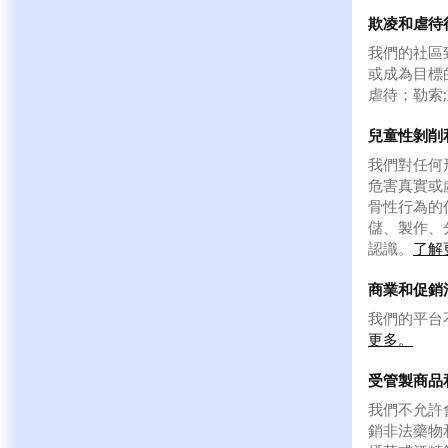
欺凌和虐待
我們的社區
或成為目標
虐待；勒索
兒童性剝削
我們對任何
危害真實或
骨性行為的
儲、製作、
認識。
了解
商業和促銷
我們的平台不
更多。
受管製商品
我們不允許
銷非法藥物