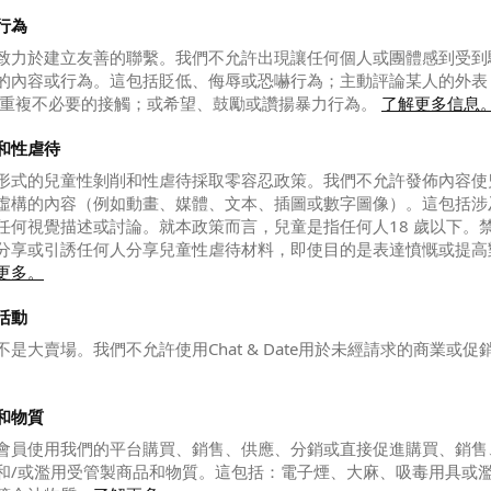
行為
致力於建立友善的聯繫。我們不允許出現讓任何個人或團體感到受到
的內容或行為。這包括貶低、侮辱或恐嚇行為；主動評論某人的外表
;重複不必要的接觸；或希望、鼓勵或讚揚暴力行為。
了解更多信息
和性虐待
形式的兒童性剝削和性虐待採取零容忍政策。我們不允許發佈內容使
虛構的內容（例如動畫、媒體、文本、插圖或數字圖像）。這包括涉
任何視覺描述或討論。就本政策而言，兒童是指任何人18 歲以下。
分享或引誘任何人分享兒童性虐待材料，即使目的是表達憤慨或提高
更多。
活動
是大賣場。我們不允許使用Chat & Date用於未經請求的商業或促
和物質
會員使用我們的平台購買、銷售、供應、分銷或直接促進購買、銷售
和/或濫用受管製商品和物質。這包括：電子煙、大麻、吸毒用具或