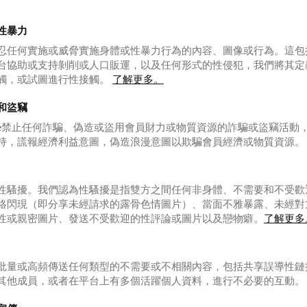
性暴力
忍任何實施或威脅實施身體或性暴力行為的內容、圖像或行為。這包
台協助或支持剝削或人口販運，以及任何形式的性侵犯，我們將其定
觸，或試圖進行性接觸。
了解更多。
和盜竊
 Date禁止任何詐騙、偽造或盜用會員財力或物質資源的詐騙或盜竊活動
持，謊報經濟利益意圖，偽造浪漫意圖以欺騙會員經濟或物質資源
性騷擾。我們認為性騷擾是指雙方之間任何非身體、不需要和不受歡
絡閃現（即分享未經請求的露骨色情圖片）、當面不雅暴露、未經對
性或親密圖片、發送不受歡迎的性評論或圖片以及戀物癖。
了解更多
批量或高頻傳送任何類型的不需要或不相關內容，包括共享誤導性鏈
其他成員，或者在平台上有多個活躍個人資料，進行不必要的互動