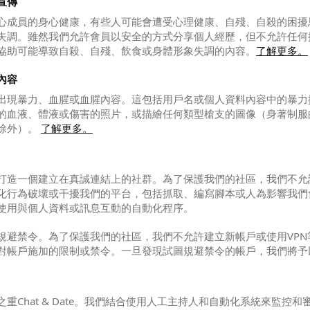
宣傳
心成員的身心健康，有些人可能會遭受心理健康、自殘、自殺的困擾
失調。雖然我們允許會員以安全的方式分享個人經歷，但不允許任何
協助可能導致自殺、自殘、飲食或身體形象失調的內容。
了解更多。
內容
出現暴力、血腥或血腥內容。這包括用戶名或個人資料內容中的暴力
的血液、體液或傷害的照片，或描繪任何類型槍支的圖像（身著制服
除外）。
了解更多。
打造一個建立在真誠連結上的社群。為了保護我們的社區，我們不允
化行為破壞或干擾我們的平台，包括抓取、編寫腳本或人為影響我們
使用與個人資料或訊息互動的自動化程序。
規避禁令。為了保護我們的社區，我們不允許建立新帳戶或使用VPN
對帳戶施加的限制或禁令。一旦發現試圖規避禁令的帳戶，我們將予
重Chat & Date。我們結合使用人工主持人和自動化系統來監控和審查