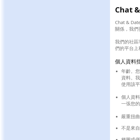
Chat 
Chat &
關係，我們
我們的社區
們的平台上
個人資料
年齡。您需
資料。我
使用該平
個人資料
一張您的
嚴重扭曲
不是來自
梗圖或僅