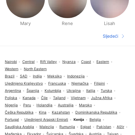
Mary
Rene
Lisah
Stranica s Ljudima u blizini
Sljedeći
Sljedeća s
Fodnožje
Nairobi
Central
Rift Valley
Nyanza
Coast
Eastern
Western
North Eastern
Brazil
SAD
Indija
Meksiko
Indonezija
Ujedinjeno Kraljevstvo
Francuska
Njemačka
Filipini
Argentina
Španija
Kolumbija
Ukrajina
Italija
Turska
Poljska
Kanada
Čile
Tajland
Vijetnam
Južna Afrika
Nigerija
Peru
Holandija
Australija
Maroko
Češka Republika
Kina
Kazahstan
Dominikanska Republika
Portugal
Ujedinjenji Arapski Emirati
Kenija
Belgija
Saudijska Arabija
Malezija
Rumunija
Egipat
Pakistan
Alžir
Mađarska
Ekvador
Švicarska
Švedska
Austrija
Tajvan