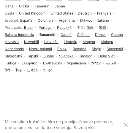
Gana
Grčka
Kamerun
Japan
Izbor jezika
English
United Kingdom
United States
Deutsch
Français
Español
España
Colombia
Argentina
México
Italiano
Português
Brasil
Portugal
Русский
中文
简体
繁體
Bahasa Indonesia
Bosanski
Català
Čeština
Dansk
Galego
Hrvatski
Kiswahili
Latviešu
Lietuvių
Magyar
Melayu
Nederlands
Norsk bokmål
Polski
Română
Shqip
Slovenski
Slovenský
Srpski
Suomi
Svenska
Tagalog
Tiếng Việt
Türkçe
Ελληνικά
Български
Українська
עברית
العربية
हिंदी
ไทย
日本語
한국어
Pristanak na kolačiće
Mi koristimo kolačiće. Ako ne promijeniš svoje postavke,
Zatv
Otvori nalog
podrazumijeva se da ti ne smetaju.
Saznaj više
.