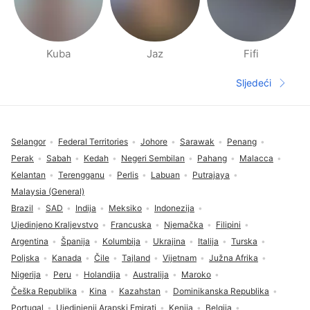
Kuba
Jaz
Fifi
Stranica s Ljudima u blizini
Sljedeći
Sljedeća s
Fodnožje
Selangor
Federal Territories
Johore
Sarawak
Penang
Perak
Sabah
Kedah
Negeri Sembilan
Pahang
Malacca
Kelantan
Terengganu
Perlis
Labuan
Putrajaya
Malaysia (General)
Brazil
SAD
Indija
Meksiko
Indonezija
Ujedinjeno Kraljevstvo
Francuska
Njemačka
Filipini
Argentina
Španija
Kolumbija
Ukrajina
Italija
Turska
Poljska
Kanada
Čile
Tajland
Vijetnam
Južna Afrika
Nigerija
Peru
Holandija
Australija
Maroko
Češka Republika
Kina
Kazahstan
Dominikanska Republika
Portugal
Ujedinjenji Arapski Emirati
Kenija
Belgija