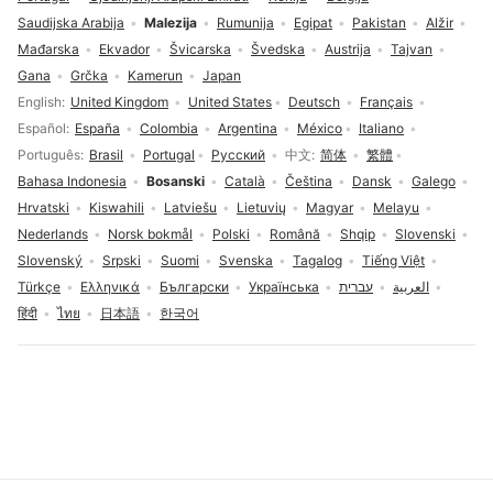
Saudijska Arabija
Malezija
Rumunija
Egipat
Pakistan
Alžir
Mađarska
Ekvador
Švicarska
Švedska
Austrija
Tajvan
Gana
Grčka
Kamerun
Japan
Izbor jezika
English
United Kingdom
United States
Deutsch
Français
Español
España
Colombia
Argentina
México
Italiano
Português
Brasil
Portugal
Русский
中文
简体
繁體
Bahasa Indonesia
Bosanski
Català
Čeština
Dansk
Galego
Hrvatski
Kiswahili
Latviešu
Lietuvių
Magyar
Melayu
Nederlands
Norsk bokmål
Polski
Română
Shqip
Slovenski
Slovenský
Srpski
Suomi
Svenska
Tagalog
Tiếng Việt
Türkçe
Ελληνικά
Български
Українська
עברית
العربية
हिंदी
ไทย
日本語
한국어