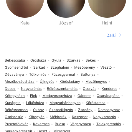
Kata
József
Hajni
Stránky Lidé v okolí
Další
Další str
Zápatí
Bekescsaba
Orosháza
Gyula
Szarvas
Békés
Gyomaendrőd
Sarkad
Szeghalom
Mezőberény
Vésztő
Dévaványa
Tótkomlós
Füzesgyarmat
Battonya
Mezőkovácsháza
Újkígyós
Körösladány
Mezőhegyes
Doboz
Nagyszénás
Békésszentandrás
Csorvás
Kondoros
Kétegyháza
Elek
Medgyesegyháza
Gádoros
Csanádapáca
Kunágota
Lőkösháza
Magyarbánhegyes
Köröstarcsa
Békéssámson
Okány
Szabadkígyós
Zsadány
Dombegyház
Csabacsűd
Kötegyán
Méhkerék
Kaszaper
Nagykamarás
Pusztaföldvár
Kevermes
Bucsa
Végegyháza
Telekgerendás
Sarkadkeresztúr
Geszt
Bélmegyer