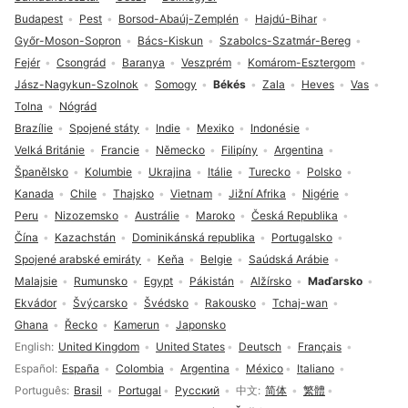
Budapest
Pest
Borsod-Abaúj-Zemplén
Hajdú-Bihar
Győr-Moson-Sopron
Bács-Kiskun
Szabolcs-Szatmár-Bereg
Fejér
Csongrád
Baranya
Veszprém
Komárom-Esztergom
Jász-Nagykun-Szolnok
Somogy
Békés
Zala
Heves
Vas
Tolna
Nógrád
Brazílie
Spojené státy
Indie
Mexiko
Indonésie
Velká Británie
Francie
Německo
Filipíny
Argentina
Španělsko
Kolumbie
Ukrajina
Itálie
Turecko
Polsko
Kanada
Chile
Thajsko
Vietnam
Jižní Afrika
Nigérie
Peru
Nizozemsko
Austrálie
Maroko
Česká Republika
Čína
Kazachstán
Dominikánská republika
Portugalsko
Spojené arabské emiráty
Keňa
Belgie
Saúdská Arábie
Malajsie
Rumunsko
Egypt
Pákistán
Alžírsko
Maďarsko
Ekvádor
Švýcarsko
Švédsko
Rakousko
Tchaj-wan
Ghana
Řecko
Kamerun
Japonsko
Volba jazyka
English
United Kingdom
United States
Deutsch
Français
Español
España
Colombia
Argentina
México
Italiano
Português
Brasil
Portugal
Русский
中文
简体
繁體