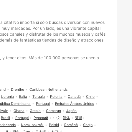
na cita! No importa si sólo buscas diversión con nuevos
 muy marcadas. Por un lado, es una vibrante capital
rmosos canales y disfrutar de los muchos museos y cafés
además de fantásticas tiendas de diseño y atracciones
ear, y tener citas. Más de 100.000 personas se unen a
land
Drenthe
Caribbean Netherlands
Ucrania
Italia
Turquía
Polonia
Canadá
Chile
ública Dominicana
Portugal
Emiratos Árabes Unidos
aiwán
Ghana
Grecia
Camerún
Japón
Brasil
Portugal
Русский
中文
简体
繁體
ederlands
Norsk bokmål
Polski
Română
Shqip
العربي
हिंदी
ไทย
日本語
한국어