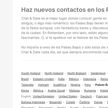
Pie de página
Haz nuevos contactos en los 
Chat & Date es el mejor lugar donde conocer gente en lo
amigos, o algo más romántico: los Países Bajo tienen
de la fiesta europea, con fantásticos bares y discotec
de la ciudad. En Rotterdam, por otro lado, están algu
fascinantes. O, si te apetece ver la historia de los País
No importa si eres de los Países Bajos o sólo estas de v
Chat & Date cada día, así que siempre encontrarás nu
South Holland
North Holland
North Brabant
Gelderland
Brasil
Estados Unidos
India
México
Indonesia
Reino
Tailandia
Vietnam
Sudáfrica
Nigeria
Perú
Países B
Kenia
Bélgica
Arabia Saudí
Malasia
Rumanía
Egipt
Selección de idioma
English
United Kingdom
United States
Deutsch
Français
Bahasa Indonesia
Bosanski
Català
Čeština
Dansk
Slovenski
Slovenský
Srpski
Suomi
Svenska
Tagal