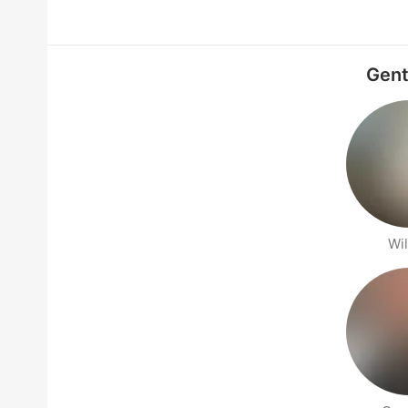
Gent
Wi