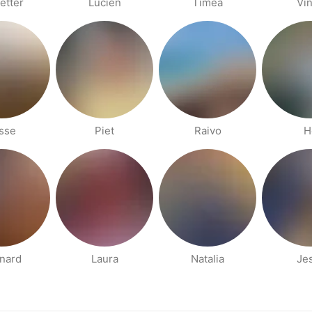
etter
Luciën
Timea
Vi
sse
Piet
Raivo
H
nard
Laura
Natalia
Je