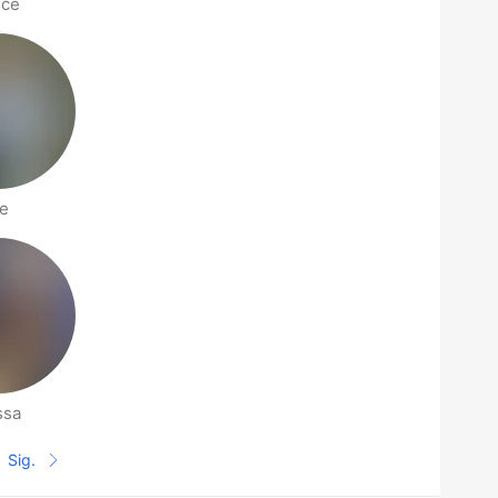
nce
e
ssa
Sig.
Siguiente página