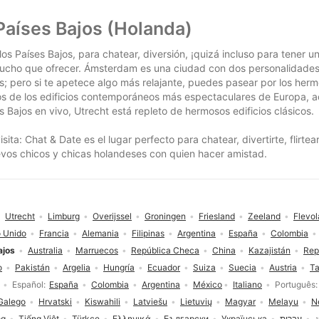
Países Bajos (Holanda)
s Países Bajos, para chatear, diversión, ¡quizá incluso para tener u
 mucho que ofrecer. Ámsterdam es una ciudad con dos personalidades
as; pero si te apetece algo más relajante, puedes pasear por los he
nos de los edificios contemporáneos más espectaculares de Europa, 
es Bajos en vivo, Utrecht está repleto de hermosos edificios clásicos.
isita: Chat & Date es el lugar perfecto para chatear, divertirte, flirt
evos chicos y chicas holandeses con quien hacer amistad.
Utrecht
Limburg
Overijssel
Groningen
Friesland
Zeeland
Flevo
 Unido
Francia
Alemania
Filipinas
Argentina
España
Colombia
ajos
Australia
Marruecos
República Checa
China
Kazajistán
Rep
o
Pakistán
Argelia
Hungría
Ecuador
Suiza
Suecia
Austria
T
Español
España
Colombia
Argentina
México
Italiano
Português
Galego
Hrvatski
Kiswahili
Latviešu
Lietuvių
Magyar
Melayu
N
og
Tiếng Việt
Türkçe
Ελληνικά
Български
Українська
עברית
ة