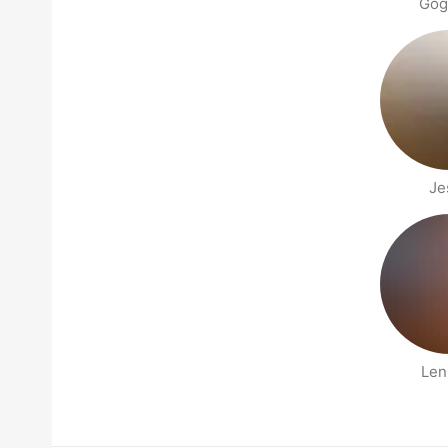
Gog
Je
Len
Páginas de Gente cerca