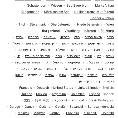
Schattendorf
Wiesen
Bad Sauerbrunn
Markt Allhau
Klingenbach
Mörbisch am See
Heiligenkreuz im Lafnitztal
Donnerskirchen
Tirol
Steiermark
Oberösterreich
Niederösterreich
Wien
Burgenland
Vorarlberg
Kärnten
Salzburg
ברזיל
ארצות הברית
הודו
מכסיקו
אינדונזיה
בריטניה
צרפת
גרמניה
פיליפינים
ארגנטינה
ספרד
קולומביה
אוקראינה
איטליה
טורקיה
פולין
קנדה
צ׳ילה
תאילנד
ווייטנאם
דרום אפריקה
ניגריה
פרו
הולנד
אוסטרליה
מרוקו
הרפובליקה הצ׳כית
סין
קזחסטן
הרפובליקה הדומיניקנית
פורטוגל
איחוד האמירויות הערביות
קניה
בלגיה
ערב הסעודית
מלזיה
רומניה
מצרים
פקיסטן
אלג׳יריה
הונגריה
אקוואדור
שווייץ
שבדיה
אוסטריה
טייוואן
גאנה
יוון
קמרון
יפן
בחירת שפה
Français
Deutsch
United States
United Kingdom
English
Italiano
México
Argentina
Colombia
España
Español
繁體
简体
中文
Русский
Portugal
Brasil
Português
Galego
Dansk
Čeština
Català
Bosanski
Bahasa Indonesia
Melayu
Magyar
Lietuvių
Latviešu
Kiswahili
Hrvatski