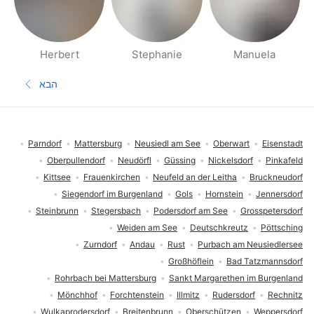
Herbert
Stephanie
Manuela
דפי אנשים בסביבתך
הבא
העמוד הב
תחתית העמוד
Parndorf
Mattersburg
Neusiedl am See
Oberwart
Eisenstadt
Oberpullendorf
Neudörfl
Güssing
Nickelsdorf
Pinkafeld
Kittsee
Frauenkirchen
Neufeld an der Leitha
Bruckneudorf
Siegendorf im Burgenland
Gols
Hornstein
Jennersdorf
Steinbrunn
Stegersbach
Podersdorf am See
Grosspetersdorf
Weiden am See
Deutschkreutz
Pöttsching
Zurndorf
Andau
Rust
Purbach am Neusiedlersee
Großhöflein
Bad Tatzmannsdorf
Rohrbach bei Mattersburg
Sankt Margarethen im Burgenland
Mönchhof
Forchtenstein
Illmitz
Rudersdorf
Rechnitz
Wulkaprodersdorf
Breitenbrunn
Oberschützen
Weppersdorf