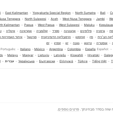
i
East Kalimantan
Yogyakarta Special Region
North Sumatra
Bali
Ce
Nusa Tenggara
North Sulawesi
Aceh
West Nusa Tenggara
Jambi
We
th Kalimantan
Papua
West Papua
West Sulawesi
Maluku
Kepulaua
פת
גרמניה
פיליפינים
ארגנטינה
ספרד
קולומביה
אוקראינה
איטליה
טו
יקה הצ׳כית
סין
קזחסטן
הרפובליקה הדומיניקנית
פורטוגל
איחוד האמירויות ה
אוסטריה
טייוואן
גאנה
יוון
קמרון
יפן
Português
Italiano
México
Argentina
Colombia
España
Español
ds
Melayu
Magyar
Lietuvių
Latviešu
Kiswahili
Hrvatski
Galeg
T
Tiếng Việt
Türkçe
Ελληνικά
Български
Українська
עברית
ا
יצירת משתמש
ח שזה בסדר מבחינתך.
פרטים נוספים
.