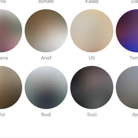
hie
Bohate
Kaaaa
Di
isna
Arief
Uti
To
lvi
Rudi
Suci
Ay