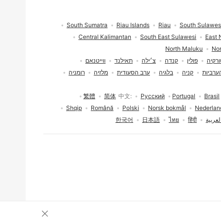
South Sumatra
Riau Islands
Riau
South Sulawes
Central Kalimantan
South East Sulawesi
East 
North Maluku
Nor
רקיה
פולין
קנדה
צ׳ילה
תאילנד
ווייטנאם
ערביות
קניה
בלגיה
ערב הסעודית
מלזיה
רומניה
繁體
简体
中文
Русский
Portugal
Brasil
Shqip
Română
Polski
Norsk bokmål
Nederlan
لعربية
हिंदी
ไทย
日本語
한국어
סגירת הסכמה לעו