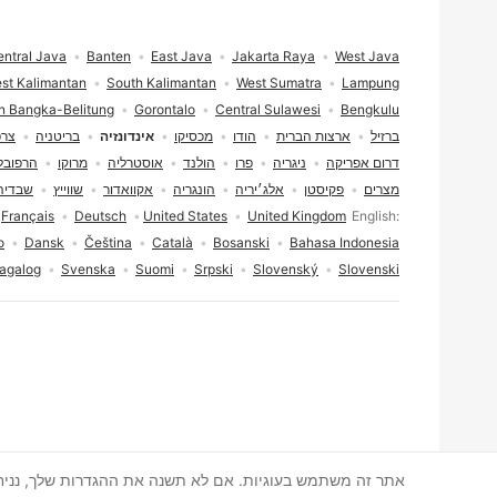
תחתית העמוד
ntral Java
Banten
East Java
Jakarta Raya
West Java
st Kalimantan
South Kalimantan
West Sumatra
Lampung
n Bangka-Belitung
Gorontalo
Central Sulawesi
Bengkulu
ברזיל
ארצות הברית
הודו
מכסיקו
אינדונזיה
בריטניה
צר
דרום אפריקה
ניגריה
פרו
הולנד
אוסטרליה
מרוקו
הרפובל
מצרים
פקיסטן
אלג׳יריה
הונגריה
אקוואדור
שווייץ
שבדיה
בחירת שפה
Français
Deutsch
United States
United Kingdom
English
o
Dansk
Čeština
Català
Bosanski
Bahasa Indonesia
agalog
Svenska
Suomi
Srpski
Slovenský
Slovenski
הסכמה לעוגיות
אתר זה משתמש בעוגיות. אם לא תשנה את ההגדרות שלך, נני