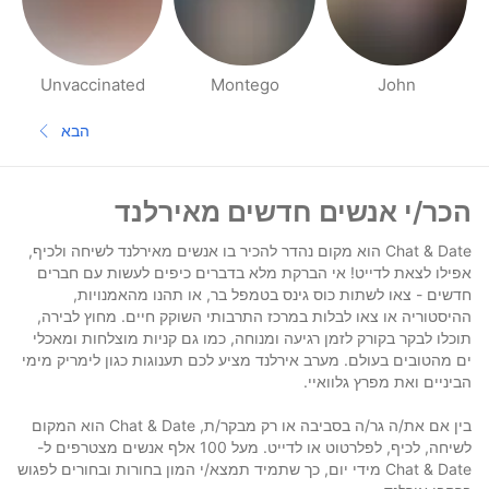
Unvaccinated
Montego
John
דפי אנשים בסביבתך
הבא
העמוד הב
תחתית העמוד
הכר/י אנשים חדשים מאירלנד
Chat & Date הוא מקום נהדר להכיר בו אנשים מאירלנד לשיחה ולכיף,
אפילו לצאת לדייט! אי הברקת מלא בדברים כיפים לעשות עם חברים
חדשים - צאו לשתות כוס גינס בטמפל בר, או תהנו מהאמנויות,
ההיסטוריה או צאו לבלות במרכז התרבותי השוקק חיים. מחוץ לבירה,
תוכלו לבקר בקורק לזמן רגיעה ומנוחה, כמו גם קניות מוצלחות ומאכלי
ים מהטובים בעולם. מערב אירלנד מציע לכם תענוגות כגון לימריק מימי
הביניים ואת מפרץ גלוואיי.
בין אם את/ה גר/ה בסביבה או רק מבקר/ת, Chat & Date הוא המקום
לשיחה, לכיף, לפלרטוט או לדייט. מעל 100 אלף אנשים מצטרפים ל-
Chat & Date מידי יום, כך שתמיד תמצא/י המון בחורות ובחורים לפגוש