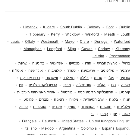
ברחבי אירלנד.
Limerick
Kildare
South Dublin
Galway
Cork
Dublin
Tipperary
Kerry
Wicklow
Wexford
Meath
Louth
Laois
Offaly
Westmeath
Mayo
Clare
Donegal
Waterford
Monaghan
Longford
Sligo
Cavan
Carlow
Kilkenny
Leitrim
Roscommon
ברזיל
ארצות הברית
הודו
מכסיקו
אינדונזיה
בריטניה
צרפת
גרמניה
פיליפינים
ארגנטינה
ספרד
קולומביה
אוקראינה
איטליה
טורקיה
פולין
קנדה
צ׳ילה
תאילנד
ווייטנאם
דרום אפריקה
ניגריה
פרו
הולנד
אוסטרליה
מרוקו
הרפובליקה הצ׳כית
סין
קזחסטן
הרפובליקה הדומיניקנית
פורטוגל
איחוד האמירויות הערביות
קניה
בלגיה
ערב הסעודית
מלזיה
רומניה
מצרים
פקיסטן
אלג׳יריה
הונגריה
אקוואדור
שווייץ
שבדיה
אוסטריה
טייוואן
גאנה
יוון
קמרון
יפן
בחירת שפה
Français
Deutsch
United States
United Kingdom
English
Italiano
México
Argentina
Colombia
España
Español