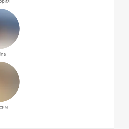
ория
ina
сим
דפי אנשים בסביבתך