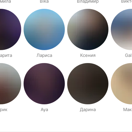
мила
Bika
Владимир
Викт
арита
Лариса
Ксения
Gal
рик
Aya
Дарина
Мак