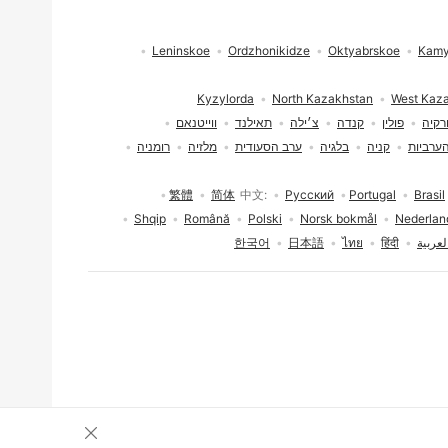
Leninskoe
Ordzhonikidze
Oktyabrskoe
Kamy
Kyzylorda
North Kazakhstan
West Kaz
רקיה
פולין
קנדה
צ׳ילה
תאילנד
ווייטנאם
הערביות
קניה
בלגיה
ערב הסעודית
מלזיה
רומניה
繁體
简体
中文
Русский
Portugal
Brasil
Shqip
Română
Polski
Norsk bokmål
Nederlan
لعربية
हिंदी
ไทย
日本語
한국어
סגירת הסכמה לעו