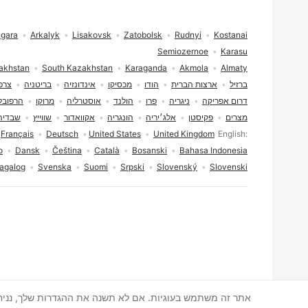
תחתית העמוד
gara
Arkalyk
Lisakovsk
Zatobolsk
Rudnyi
Kostanai
Semiozernoe
Karasu
akhstan
South Kazakhstan
Karaganda
Akmola
Almaty
ברזיל
ארצות הברית
הודו
מכסיקו
אינדונזיה
בריטניה
צרפ
דרום אפריקה
ניגריה
פרו
הולנד
אוסטרליה
מרוקו
הרפובל
מצרים
פקיסטן
אלג׳יריה
הונגריה
אקוואדור
שווייץ
שבדיה
בחירת שפה
Français
Deutsch
United States
United Kingdom
English
o
Dansk
Čeština
Català
Bosanski
Bahasa Indonesia
agalog
Svenska
Suomi
Srpski
Slovenský
Slovenski
הסכמה לעוגיות
אתר זה משתמש בעוגיות. אם לא תשנה את ההגדרות שלך, נני