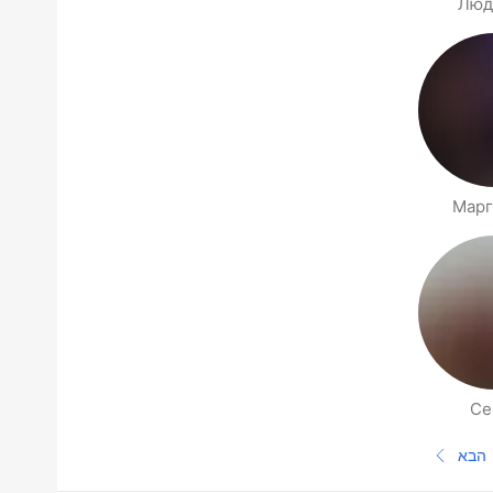
Люд
Марг
Се
הבא
העמוד הבא