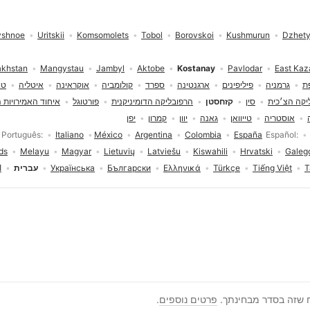
shnoe
Uritskii
Komsomolets
Tobol
Borovskoi
Kushmurun
Dzhety
akhstan
Mangystau
Jambyl
Aktobe
Kostanay
Pavlodar
East Kaz
ת
גרמניה
פיליפינים
ארגנטינה
ספרד
קולומביה
אוקראינה
איטליה
טו
יקה הצ׳כית
סין
קזחסטן
הרפובליקה הדומיניקנית
פורטוגל
איחוד האמירויות 
אוסטריה
טייוואן
גאנה
יוון
קמרון
יפן
Português
Italiano
México
Argentina
Colombia
España
Español
ds
Melayu
Magyar
Lietuvių
Latviešu
Kiswahili
Hrvatski
Galeg
T
Tiếng Việt
Türkçe
Ελληνικά
Български
Українська
עברית
ا
יצירת משתמש
ח שזה בסדר מבחינתך.
פרטים נוספים
.