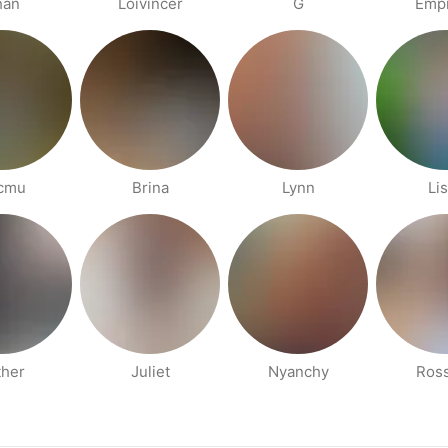
han
Loivincer
G
Emp
cmu
Brina
Lynn
Li
ther
Juliet
Nyanchy
Ros
קודם