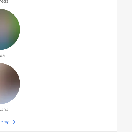
ress
ssa
sana
דפי אנשים בסביבתך
קודם
עמוד 