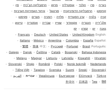
ניגריה
פרו
הולנד
אוסטרליה
מרוקו
הרפובליקה הצ׳כית
סין
קזחסטן
הרפובליקה הדומיניקנית
פורטוגל
איחוד האמירויות הערביות
קניה
בלגיה
ערב הסעודית
מלזיה
רומניה
מצרים
פקיסטן
אלג׳יריה
הונגריה
אקוואדור
שווייץ
שבדיה
אוסטריה
טייוואן
גאנה
יוון
קמרון
יפן
בחירת שפה
Français
Deutsch
United States
United Kingdom
English
Italiano
México
Argentina
Colombia
España
Español
繁體
简体
中文
Русский
Portugal
Brasil
Português
Galego
Dansk
Čeština
Català
Bosanski
Bahasa Indonesia
Melayu
Magyar
Lietuvių
Latviešu
Kiswahili
Hrvatski
Slovenski
Shqip
Română
Polski
Norsk bokmål
Nederlands
Tiếng Việt
Tagalog
Svenska
Suomi
Srpski
Slovenský
Türkçe
Ελληνικά
Български
Українська
עברית
العربية
한국어
日本語
ไทย
हिंदी