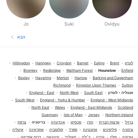
Jo
Suki
Ovidyu
דפי אנשים בסביבתך
הבא
העמוד הב
תחתית העמוד
לונדון
Brent
Ealing
Barnet
Croydon
Haringey
Hillingdon
Bromley
Redbridge
Waltham Forest
Hounslow
Enfield
Bexley
Havering
Merton
Harrow
Barking and Dagenham
Richmond
Kingston Upon Thames
Sutton
אנגליה - לונדון
South East
North West
England - East
South West
England - Yorks & Humber
England - West Midlands
North East
Wales
England - East Midlands
Scotland
Guernsey
Isle of Man
Jersey
Northern Ireland
ברזיל
ארצות הברית
הודו
מכסיקו
אינדונזיה
בריטניה
צרפת
גרמניה
פיליפינים
ארגנטינה
ספרד
קולומביה
אוקראינה
איטליה
טורקיה
פולין
קנדה
צ׳ילה
תאילנד
ווייטנאם
דרום אפריקה