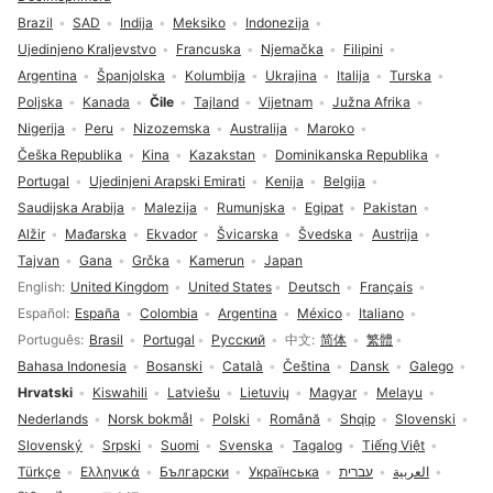
Brazil
SAD
Indija
Meksiko
Indonezija
Ujedinjeno Kraljevstvo
Francuska
Njemačka
Filipini
Argentina
Španjolska
Kolumbija
Ukrajina
Italija
Turska
Poljska
Kanada
Čile
Tajland
Vijetnam
Južna Afrika
Nigerija
Peru
Nizozemska
Australija
Maroko
Češka Republika
Kina
Kazakstan
Dominikanska Republika
Portugal
Ujedinjeni Arapski Emirati
Kenija
Belgija
Saudijska Arabija
Malezija
Rumunjska
Egipat
Pakistan
Alžir
Mađarska
Ekvador
Švicarska
Švedska
Austrija
Tajvan
Gana
Grčka
Kamerun
Japan
Odabir jezika
English
United Kingdom
United States
Deutsch
Français
Español
España
Colombia
Argentina
México
Italiano
Português
Brasil
Portugal
Русский
中文
简体
繁體
Bahasa Indonesia
Bosanski
Català
Čeština
Dansk
Galego
Hrvatski
Kiswahili
Latviešu
Lietuvių
Magyar
Melayu
Nederlands
Norsk bokmål
Polski
Română
Shqip
Slovenski
Slovenský
Srpski
Suomi
Svenska
Tagalog
Tiếng Việt
Türkçe
Ελληνικά
Български
Українська
עברית
العربية