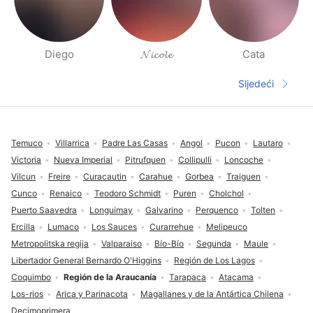
Diego
𝓝𝓲𝓬𝓸𝓵𝓮
Cata
Stranice ljudi u blizini
Sljedeći
Sljedeća s
Podnožje
Temuco
Villarrica
Padre Las Casas
Angol
Pucon
Lautaro
Victoria
Nueva Imperial
Pitrufquen
Collipulli
Loncoche
Vilcun
Freire
Curacautin
Carahue
Gorbea
Traiguen
Cunco
Renaico
Teodoro Schmidt
Puren
Cholchol
Puerto Saavedra
Longuimay
Galvarino
Perquenco
Tolten
Ercilla
Lumaco
Los Sauces
Curarrehue
Melipeuco
Metropolitska regija
Valparaiso
Bío-Bío
Segunda
Maule
Libertador General Bernardo O'Higgins
Región de Los Lagos
Coquimbo
Región de la Araucanía
Tarapaca
Atacama
Los-rios
Arica y Parinacota
Magallanes y de la Antártica Chilena
Decimoprimera