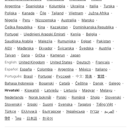
Argentina
Španjolska
Kolumbija
Ukrajina
Italija
Turska
Poljska
Kanada
Čile
Tajland
Vijetnam
Južna Afrika
Nigerija
Peru
Nizozemska
Australija
Maroko
Češka Republika
Kina
Kazakstan
Dominikanska Republika
Portugal
Ujedinjeni Arapski Emirati
Kenija
Belgija
Saudijska Arabija
Malezija
Rumunjska
Egipat
Pakistan
Alžir
Mađarska
Ekvador
Švicarska
Švedska
Austrija
Tajvan
Gana
Grčka
Kamerun
Japan
Odabir jezika
English
United Kingdom
United States
Deutsch
Français
Español
España
Colombia
Argentina
México
Italiano
Português
Brasil
Portugal
Русский
中文
简体
繁體
Bahasa Indonesia
Bosanski
Català
Čeština
Dansk
Galego
Hrvatski
Kiswahili
Latviešu
Lietuvių
Magyar
Melayu
Nederlands
Norsk bokmål
Polski
Română
Shqip
Slovenski
Slovenský
Srpski
Suomi
Svenska
Tagalog
Tiếng Việt
Türkçe
Ελληνικά
Български
Українська
עברית
العربية
हिंदी
ไทย
日本語
한국어