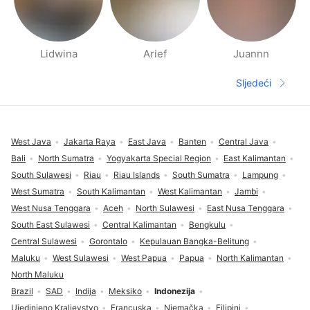
Lidwina
Arief
Juannn
Stranice ljudi u blizini
Sljedeći
Sljedeća s
Podnožje
West Java
Jakarta Raya
East Java
Banten
Central Java
Bali
North Sumatra
Yogyakarta Special Region
East Kalimantan
South Sulawesi
Riau
Riau Islands
South Sumatra
Lampung
West Sumatra
South Kalimantan
West Kalimantan
Jambi
West Nusa Tenggara
Aceh
North Sulawesi
East Nusa Tenggara
South East Sulawesi
Central Kalimantan
Bengkulu
Central Sulawesi
Gorontalo
Kepulauan Bangka-Belitung
Maluku
West Sulawesi
West Papua
Papua
North Kalimantan
North Maluku
Brazil
SAD
Indija
Meksiko
Indonezija
Ujedinjeno Kraljevstvo
Francuska
Njemačka
Filipini