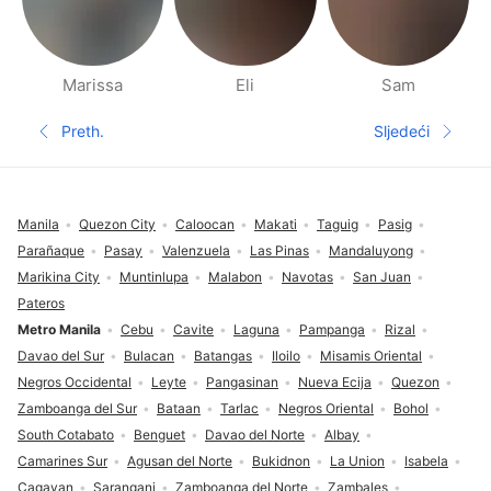
Marissa
Eli
Sam
Stranice ljudi u blizini
Preth.
Sljedeći
Prethodna stranica
Sljedeća s
Podnožje
Manila
Quezon City
Caloocan
Makati
Taguig
Pasig
Parañaque
Pasay
Valenzuela
Las Pinas
Mandaluyong
Marikina City
Muntinlupa
Malabon
Navotas
San Juan
Pateros
Metro Manila
Cebu
Cavite
Laguna
Pampanga
Rizal
Davao del Sur
Bulacan
Batangas
Iloilo
Misamis Oriental
Negros Occidental
Leyte
Pangasinan
Nueva Ecija
Quezon
Zamboanga del Sur
Bataan
Tarlac
Negros Oriental
Bohol
South Cotabato
Benguet
Davao del Norte
Albay
Camarines Sur
Agusan del Norte
Bukidnon
La Union
Isabela
Cagayan
Sarangani
Zamboanga del Norte
Zambales