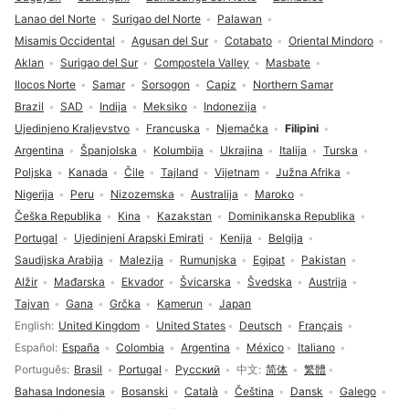
Lanao del Norte
Surigao del Norte
Palawan
Misamis Occidental
Agusan del Sur
Cotabato
Oriental Mindoro
Aklan
Surigao del Sur
Compostela Valley
Masbate
Ilocos Norte
Samar
Sorsogon
Capiz
Northern Samar
Brazil
SAD
Indija
Meksiko
Indonezija
Ujedinjeno Kraljevstvo
Francuska
Njemačka
Filipini
Argentina
Španjolska
Kolumbija
Ukrajina
Italija
Turska
Poljska
Kanada
Čile
Tajland
Vijetnam
Južna Afrika
Nigerija
Peru
Nizozemska
Australija
Maroko
Češka Republika
Kina
Kazakstan
Dominikanska Republika
Portugal
Ujedinjeni Arapski Emirati
Kenija
Belgija
Saudijska Arabija
Malezija
Rumunjska
Egipat
Pakistan
Alžir
Mađarska
Ekvador
Švicarska
Švedska
Austrija
Tajvan
Gana
Grčka
Kamerun
Japan
Odabir jezika
English
United Kingdom
United States
Deutsch
Français
Español
España
Colombia
Argentina
México
Italiano
Português
Brasil
Portugal
Русский
中文
简体
繁體
Bahasa Indonesia
Bosanski
Català
Čeština
Dansk
Galego