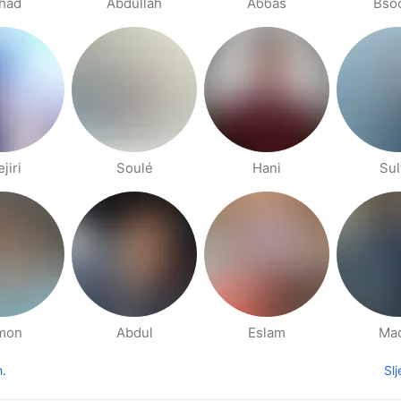
had
Abdullah
Аббаs
Bso
jiri
Soulé
Hani
Sul
mon
Abdul
Eslam
Ma
h.
Sl
thodna stranica