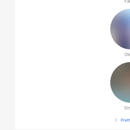
Fa
Ote
Si
Stranice ljudi u blizini
Pret
Pre