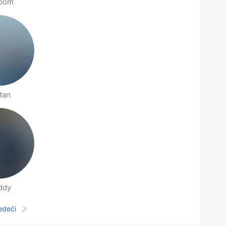
oom
tan
ddy
jedeći
Sljedeća stranica