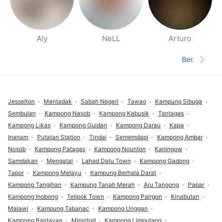
Aly
NeLL
Arturo
Halaman orang di sekitarmu
Ber.
Halaman 
Footer
Jesselton
Mentadak
Sabah Negeri
Tawao
Kampung Sibuga
Sembulan
Kampong Nasob
Kampong Kabusik
Tantagas
Kampong Likas
Kampong Guidan
Kampong Darau
Kapa
Inanam
Putatan Station
Tindai
Sememdapi
Kampong Ambar
Nosob
Kampong Patagas
Kampong Nounton
Kaningow
Samdakan
Mengatal
Lahad Datu Town
Kampong Gadong
Tapor
Kampong Melayu
Kampung Berhala Darat
Kampong Tangihan
Kampung Tanah Merah
Aru Tangong
Papar
Kampong Inobong
Telipok Town
Kampong Pairgon
Kinabutan
Malawi
Kampung Tabanac
Kampong Unggan
Kampong Bantayan
Minintod
Kampong Limputang