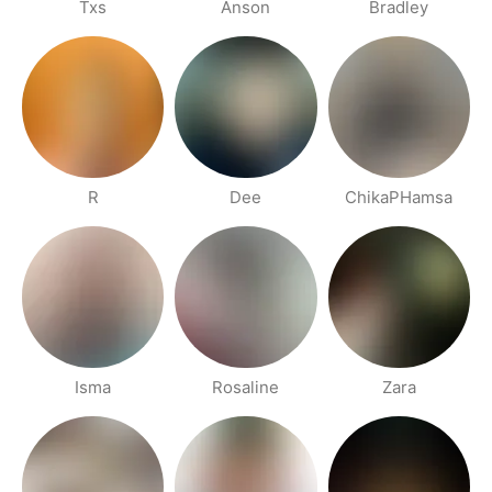
Txs
Anson
Bradley
R
Dee
ChikaPHamsa
Isma
Rosaline
Zara