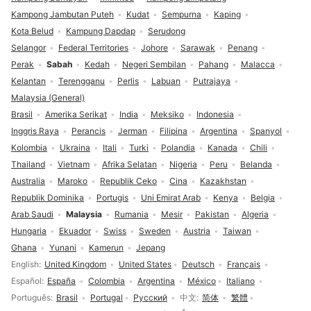
Kampong Jambutan Puteh
Kudat
Sempurna
Kaping
Kota Belud
Kampung Dapdap
Serudong
Selangor
Federal Territories
Johore
Sarawak
Penang
Perak
Sabah
Kedah
Negeri Sembilan
Pahang
Malacca
Kelantan
Terengganu
Perlis
Labuan
Putrajaya
Malaysia (General)
Brasil
Amerika Serikat
India
Meksiko
Indonesia
Inggris Raya
Perancis
Jerman
Filipina
Argentina
Spanyol
Kolombia
Ukraina
Itali
Turki
Polandia
Kanada
Chili
Thailand
Vietnam
Afrika Selatan
Nigeria
Peru
Belanda
Australia
Maroko
Republik Ceko
Cina
Kazakhstan
Republik Dominika
Portugis
Uni Emirat Arab
Kenya
Belgia
Arab Saudi
Malaysia
Rumania
Mesir
Pakistan
Algeria
Hungaria
Ekuador
Swiss
Sweden
Austria
Taiwan
Ghana
Yunani
Kamerun
Jepang
Pilihan bahasa
English
United Kingdom
United States
Deutsch
Français
Español
España
Colombia
Argentina
México
Italiano
Português
Brasil
Portugal
Русский
中文
简体
繁體