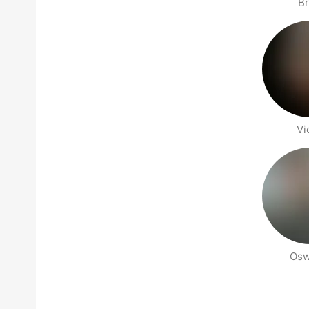
Br
Vi
Osw
Halaman orang di sekitarmu