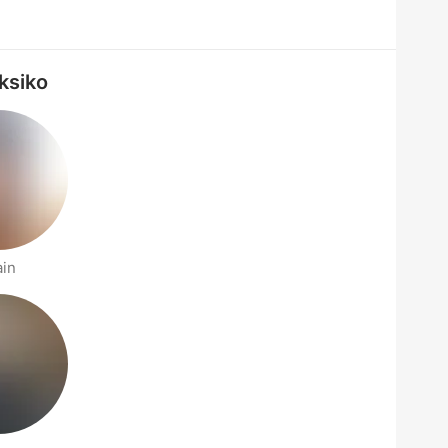
ksiko
ain