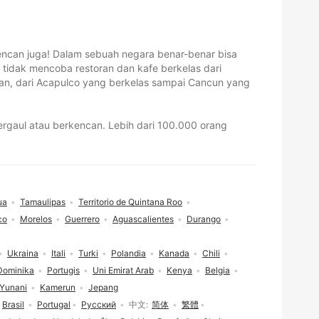
encan juga! Dalam sebuah negara benar-benar bisa
tidak mencoba restoran dan kafe berkelas dari
ihan, dari Acapulco yang berkelas sampai Cancun yang
ergaul atau berkencan. Lebih dari 100.000 orang
ua
Tamaulipas
Territorio de Quintana Roo
co
Morelos
Guerrero
Aguascalientes
Durango
Ukraina
Itali
Turki
Polandia
Kanada
Chili
Dominika
Portugis
Uni Emirat Arab
Kenya
Belgia
Yunani
Kamerun
Jepang
Brasil
Portugal
Русский
中文
简体
繁體