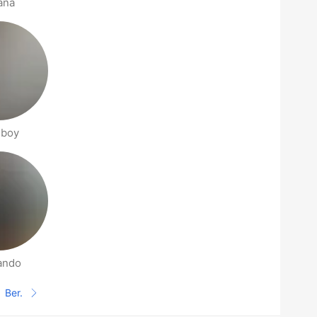
iana
iboy
ando
Ber.
Halaman selanjutnya