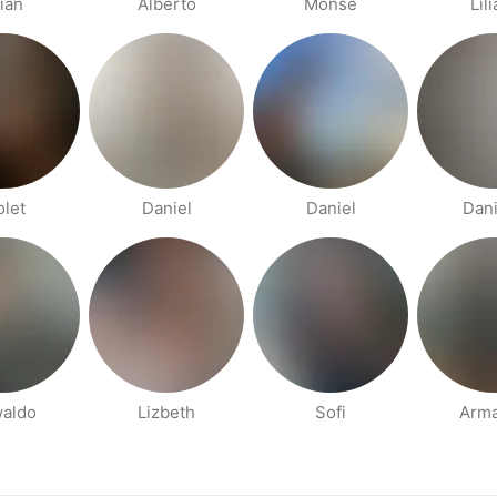
ian
Alberto
Monse
Lil
olet
Daniel
Daniel
Dan
aldo
Lizbeth
Sofi
Arm