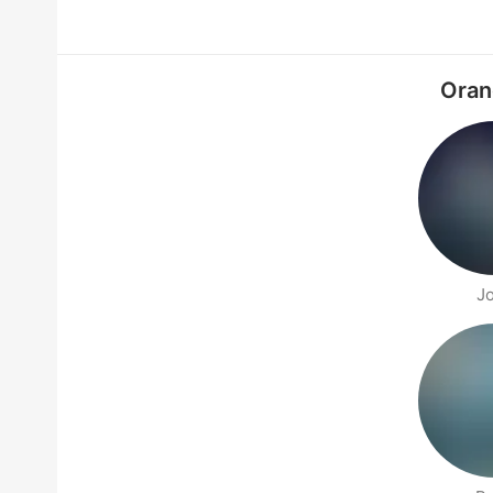
Oran
J