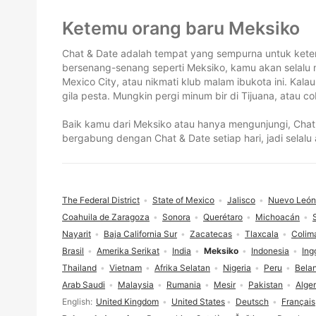
Footer
Ketemu orang baru Meksiko
Chat & Date adalah tempat yang sempurna untuk ketem
bersenang-senang seperti Meksiko, kamu akan selalu 
Mexico City, atau nikmati klub malam ibukota ini. Ka
gila pesta. Mungkin pergi minum bir di Tijuana, atau c
Baik kamu dari Meksiko atau hanya mengunjungi, Chat 
bergabung dengan Chat & Date setiap hari, jadi selal
The Federal District
State of Mexico
Jalisco
Nuevo León
Coahuila de Zaragoza
Sonora
Querétaro
Michoacán
Nayarit
Baja California Sur
Zacatecas
Tlaxcala
Colim
Brasil
Amerika Serikat
India
Meksiko
Indonesia
Ing
Thailand
Vietnam
Afrika Selatan
Nigeria
Peru
Bela
Arab Saudi
Malaysia
Rumania
Mesir
Pakistan
Alger
Pilihan bahasa
English
United Kingdom
United States
Deutsch
Français