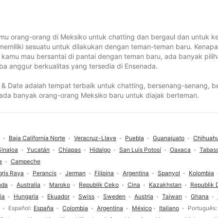
u orang-orang di Meksiko untuk chatting dan bergaul dan untuk k
memiliki sesuatu untuk dilakukan dengan teman-teman baru. Kenapa 
lau kamu mau bersantai di pantai dengan teman baru, ada banyak pil
oba anggur berkualitas yang tersedia di Ensenada.
& Date adalah tempat terbaik untuk chatting, bersenang-senang, b
u ada banyak orang-orang Meksiko baru untuk diajak berteman.
Baja California Norte
Veracruz-Llave
Puebla
Guanajuato
Chihuah
Sinaloa
Yucatán
Chiapas
Hidalgo
San Luis Potosí
Oaxaca
Tabas
a
Campeche
gris Raya
Perancis
Jerman
Filipina
Argentina
Spanyol
Kolombia
nda
Australia
Maroko
Republik Ceko
Cina
Kazakhstan
Republik 
ia
Hungaria
Ekuador
Swiss
Sweden
Austria
Taiwan
Ghana
Español
España
Colombia
Argentina
México
Italiano
Português