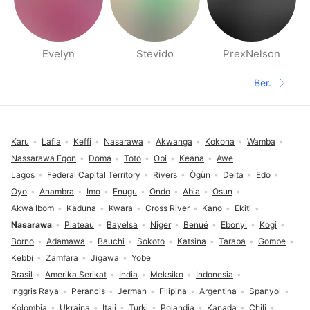
Evelyn
Stevido
PrexNelson
Halaman orang di sekitarmu
Ber.
Halaman 
Footer
Karu
Lafia
Keffi
Nasarawa
Akwanga
Kokona
Wamba
Nassarawa Egon
Doma
Toto
Obi
Keana
Awe
Lagos
Federal Capital Territory
Rivers
Ògùn
Delta
Edo
Oyo
Anambra
Imo
Enugu
Ondo
Abia
Osun
Akwa Ibom
Kaduna
Kwara
Cross River
Kano
Ekiti
Nasarawa
Plateau
Bayelsa
Niger
Benué
Ebonyi
Kogi
Borno
Adamawa
Bauchi
Sokoto
Katsina
Taraba
Gombe
Kebbi
Zamfara
Jigawa
Yobe
Brasil
Amerika Serikat
India
Meksiko
Indonesia
Inggris Raya
Perancis
Jerman
Filipina
Argentina
Spanyol
Kolombia
Ukraina
Itali
Turki
Polandia
Kanada
Chili