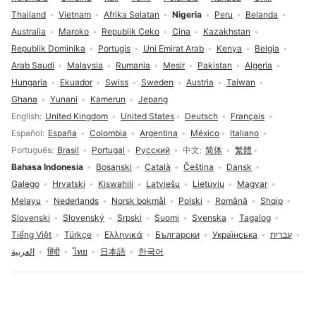
Thailand
Vietnam
Afrika Selatan
Nigeria
Peru
Belanda
Australia
Maroko
Republik Ceko
Cina
Kazakhstan
Republik Dominika
Portugis
Uni Emirat Arab
Kenya
Belgia
Arab Saudi
Malaysia
Rumania
Mesir
Pakistan
Algeria
Hungaria
Ekuador
Swiss
Sweden
Austria
Taiwan
Ghana
Yunani
Kamerun
Jepang
Pilihan bahasa
English
United Kingdom
United States
Deutsch
Français
Español
España
Colombia
Argentina
México
Italiano
Português
Brasil
Portugal
Русский
中文
简体
繁體
Bahasa Indonesia
Bosanski
Català
Čeština
Dansk
Galego
Hrvatski
Kiswahili
Latviešu
Lietuvių
Magyar
Melayu
Nederlands
Norsk bokmål
Polski
Română
Shqip
Slovenski
Slovenský
Srpski
Suomi
Svenska
Tagalog
Tiếng Việt
Türkçe
Ελληνικά
Български
Українська
עברית
العربية
हिंदी
ไทย
日本語
한국어