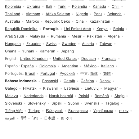
Kolombia
Ukraina
Itali
Turki
Polandia
Kanada
Chili
Thailand
Vietnam
Afrika Selatan
Nigeria
Peru
Belanda
Australia
Maroko
Republik Ceko
Cina
Kazakhstan
Republik Dominika
Portugis
Uni Emirat Arab
Kenya
Belgia
Arab Saudi
Malaysia
Rumania
Mesir
Pakistan
Algeria
Hungaria
Ekuador
Swiss
Sweden
Austria
Taiwan
Ghana
Yunani
Kamerun
Jepang
Pilihan bahasa
English
United Kingdom
United States
Deutsch
Français
Español
España
Colombia
Argentina
México
Italiano
Português
Brasil
Portugal
Русский
中文
简体
繁體
Bahasa Indonesia
Bosanski
Català
Čeština
Dansk
Galego
Hrvatski
Kiswahili
Latviešu
Lietuvių
Magyar
Melayu
Nederlands
Norsk bokmål
Polski
Română
Shqip
Slovenski
Slovenský
Srpski
Suomi
Svenska
Tagalog
Tiếng Việt
Türkçe
Ελληνικά
Български
Українська
עברית
العربية
हिंदी
ไทย
日本語
한국어