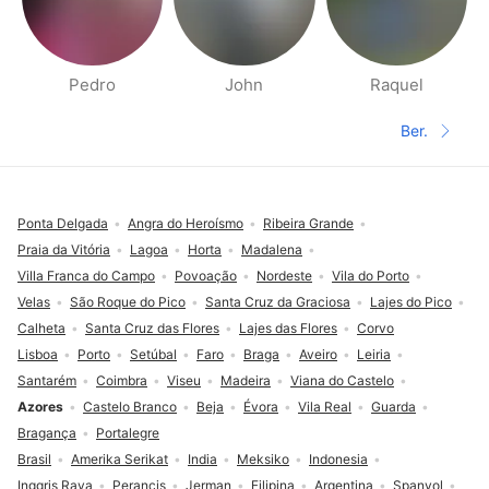
Pedro
John
Raquel
Halaman orang di sekitarmu
Ber.
Halaman 
Footer
Ponta Delgada
Angra do Heroísmo
Ribeira Grande
Praia da Vitória
Lagoa
Horta
Madalena
Villa Franca do Campo
Povoação
Nordeste
Vila do Porto
Velas
São Roque do Pico
Santa Cruz da Graciosa
Lajes do Pico
Calheta
Santa Cruz das Flores
Lajes das Flores
Corvo
Lisboa
Porto
Setúbal
Faro
Braga
Aveiro
Leiria
Santarém
Coimbra
Viseu
Madeira
Viana do Castelo
Azores
Castelo Branco
Beja
Évora
Vila Real
Guarda
Bragança
Portalegre
Brasil
Amerika Serikat
India
Meksiko
Indonesia
Inggris Raya
Perancis
Jerman
Filipina
Argentina
Spanyol