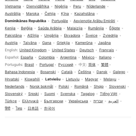
Vjetnama
Dienvidāfrika
Nigērija
Peru
Nīderlande
Austrālija
Maroka
Čehija
Ķīna
Kazahstāna
Dominikānas Republika
Portugāle
Apvienotie Arābu Emirāti
Kenija
Beļģija
Saūda Arābija
Malaizija
Rumānija
Ēģipte
Pakistāna
Alžīrija
Ungārija
Ekvadora
Šveice
Zviedrija
Austrija
Taivāna
Gana
Grieķija
Kamerūna
Japāna
Valodas izvēle
English
United Kingdom
United States
Deutsch
Français
Español
España
Colombia
Argentina
México
Italiano
Português
Brasil
Portugal
Русский
中文
简体
繁體
Bahasa Indonesia
Bosanski
Català
Čeština
Dansk
Galego
Hrvatski
Kiswahili
Latviešu
Lietuvių
Magyar
Melayu
Nederlands
Norsk bokmål
Polski
Română
Shqip
Slovenski
Slovenský
Srpski
Suomi
Svenska
Tagalog
Tiếng Việt
Türkçe
Ελληνικά
Български
Українська
עברית
العربية
हिंदी
ไทย
日本語
한국어