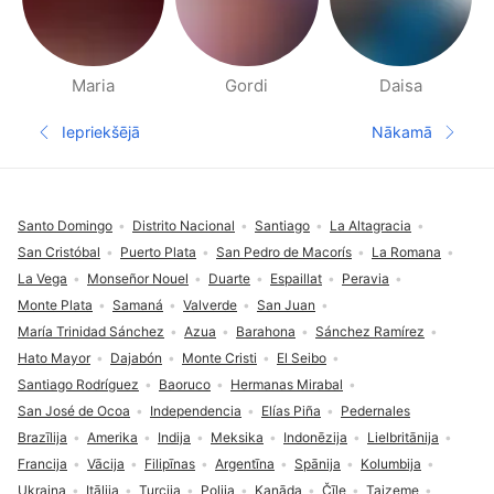
Maria
Gordi
Daisa
Cilvēki apkārtnē, lapas
Iepriekšējā
Nākamā
Iepriekšējā lapa
Nākamā la
Pēdene
Santo Domingo
Distrito Nacional
Santiago
La Altagracia
San Cristóbal
Puerto Plata
San Pedro de Macorís
La Romana
La Vega
Monseñor Nouel
Duarte
Espaillat
Peravia
Monte Plata
Samaná
Valverde
San Juan
María Trinidad Sánchez
Azua
Barahona
Sánchez Ramírez
Hato Mayor
Dajabón
Monte Cristi
El Seibo
Santiago Rodríguez
Baoruco
Hermanas Mirabal
San José de Ocoa
Independencia
Elías Piña
Pedernales
Brazīlija
Amerika
Indija
Meksika
Indonēzija
Lielbritānija
Francija
Vācija
Filipīnas
Argentīna
Spānija
Kolumbija
Ukraina
Itālija
Turcija
Polija
Kanāda
Čīle
Taizeme