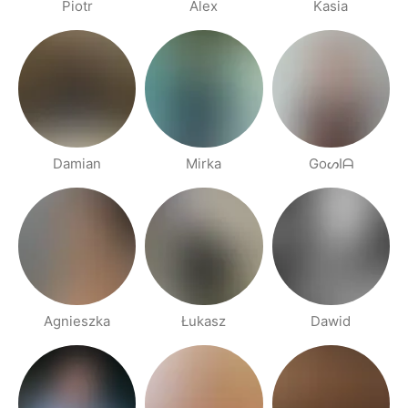
Piotr
Alex
Kasia
Damian
Mirka
GoᔕIᗩ
Agnieszka
Łukasz
Dawid