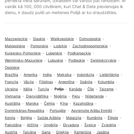
perfekta vieta sarunām, izklaidēm vai varbūt pat randiņam. Ar
vairāk kā 100, 000 cilvēkiem, kuri Chat & Date pievienojas ik
dienu, ir daudz puiši un meitenes Polijā ar ko draudzēties.
Mazowieckie
Slaskie
Wielkopolskie
Dolnoslaskie
Malopolskie
Pomorskie
Lodzkie
Zachodniopomorskie
Kujawsko-Pomorskie
Lubelskie
Podkarpackie
Warminsko-Mazurskie
Lubuskie
Podlaskie
Swietokrzyskie
Opolskie
Brazīlija
Amerika
Indija
Meksika
Indonēzija
Lielbritānija
Francija
Vācija
Filipīnas
Argentīna
Spānija
Kolumbija
Ukraina
Itālija
Turcija
Polija
Kanāda
Čīle
Taizeme
Vjetnama
Dienvidāfrika
Nigērija
Peru
Nīderlande
Austrālija
Maroka
Čehija
Ķīna
Kazahstāna
Dominikānas Republika
Portugāle
Apvienotie Arābu Emirāti
Kenija
Beļģija
Saūda Arābija
Malaizija
Rumānija
Ēģipte
Pakistāna
Alžīrija
Ungārija
Ekvadora
Šveice
Zviedrija
Austrija
Taivāna
Gana
Grieķija
Kamerūna
Japāna