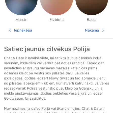
Marcin
Elzbieta
Basia
Cilvēki apkārtnē, lapas
Iepriekšējā
Nākamā
Iepriekšējā lapa
Nākamā la
Pēdene
Satiec jaunus cilvēkus Polijā
Chat & Date ir labākā vieta, lai satiktu jaunus cilvēkus Polijā
sarunām, izklaidēm vai varbūt pat doties randiņā! Kāpēc gan
nesatikties ar draugu Varšavas mazajās kafejnīcās pirms
došanās klejot pa vēsturisko pilsētas daļu. Ja vēlies
izklaidēties, dodies iedzert Nowy Świat un tad apmeklē vienu
no pilsētas labākajiem klubiem, kuri atvērti katru nakti. Ja vēlies
redzēt vairāk Polijas vēsturisko pusi, klejo pa Gdaņsku un ja
meklē piedzīvojumus, dodies peldēties vēsajā jūrā un iedzer
Goldwasser, lai sasildītos.
Nav nozīmes, ja dzīvo Polijā vai tikai ciemojies, Chat & Date ir