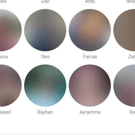
osa
Dwi
Afda
Ibr
isna
Gen
Farraa
Za
tasari
Rayhan
Ayrachma
Ra