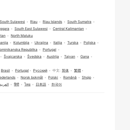
South Sulawesi
Riau
Riau Islands
South Sumatra
nggara
South East Sulawesi
Central Kalimantan
ntan
North Maluku
anija
Kolumbija
Ukrajina
Italija
Turska
Poljska
ominikanska Republika
Portugal
Švajcarska
Švedska
Austrija
Tajvan
Gana
Brasil
Portugal
Русский
中文
简体
繁體
ederlands
Norsk bokmål
Polski
Română
Shqip
العربية
हिंदी
ไทย
日本語
한국어