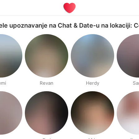
žele upoznavanje na Chat & Date-u na lokaciji: 
emi
Revan
Herdy
Sa