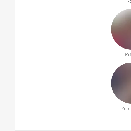
R
Kr
Yuni
Stranice Ljudi u blizini