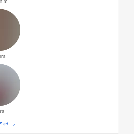
ahim
hra
ra
Sled.
Sledeća stranica