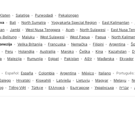
Klaten
Salatiga
Purwodadi
Pekalongan
ava
Bali
North Sumatra
Yogyakarta Special Region
East Kalimantan
tan
Jambi
West Nusa Tenggara
Aceh
North Sulawesi
East Nusa Te
-Belitung
Maluku
West Sulawesi
West Papua
Papua
North Kalima
onezija
Velika Britanija
Francuska
Nemačka
Filipini
Argentina
Šp
Peru
Holandija
Australija
Maroko
Češka
Kina
Kazahstan
D
ja
Malezija
Rumunija
Egipat
Pakistan
Alžir
Mađarska
Ekvador
Español
España
Colombia
Argentina
México
Italiano
Português
Galego
Hrvatski
Kiswahili
Latviešu
Lietuvių
Magyar
Melayu
N
og
Tiếng Việt
Türkçe
Ελληνικά
Български
Українська
עברית