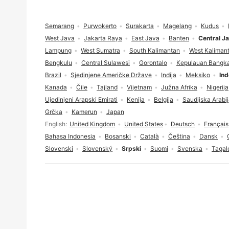
Podnožje
Semarang
Purwokerto
Surakarta
Magelang
Kudus
West Java
Jakarta Raya
East Java
Banten
Central J
Lampung
West Sumatra
South Kalimantan
West Kaliman
Bengkulu
Central Sulawesi
Gorontalo
Kepulauan Bangka
Brazil
Sjedinjene Američke Države
Indija
Meksiko
Ind
Kanada
Čile
Tajland
Vijetnam
Južna Afrika
Nigerija
Ujedinjeni Arapski Emirati
Kenija
Belgija
Saudijska Arabi
Grčka
Kamerun
Japan
Izbor jezika
English
United Kingdom
United States
Deutsch
Français
Bahasa Indonesia
Bosanski
Català
Čeština
Dansk
Slovenski
Slovenský
Srpski
Suomi
Svenska
Tagal