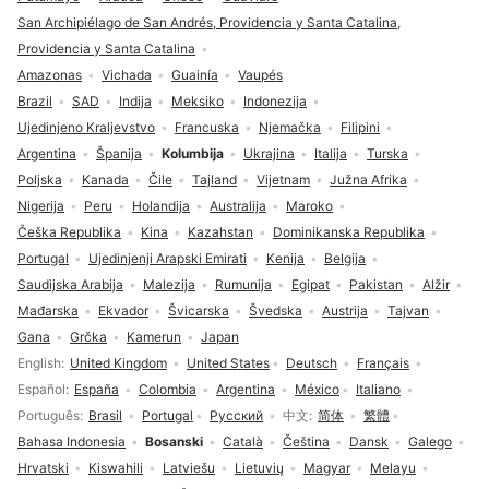
San Archipiélago de San Andrés, Providencia y Santa Catalina,
Providencia y Santa Catalina
Amazonas
Vichada
Guainía
Vaupés
Brazil
SAD
Indija
Meksiko
Indonezija
Ujedinjeno Kraljevstvo
Francuska
Njemačka
Filipini
Argentina
Španija
Kolumbija
Ukrajina
Italija
Turska
Poljska
Kanada
Čile
Tajland
Vijetnam
Južna Afrika
Nigerija
Peru
Holandija
Australija
Maroko
Češka Republika
Kina
Kazahstan
Dominikanska Republika
Portugal
Ujedinjenji Arapski Emirati
Kenija
Belgija
Saudijska Arabija
Malezija
Rumunija
Egipat
Pakistan
Alžir
Mađarska
Ekvador
Švicarska
Švedska
Austrija
Tajvan
Gana
Grčka
Kamerun
Japan
Izbor jezika
English
United Kingdom
United States
Deutsch
Français
Español
España
Colombia
Argentina
México
Italiano
Português
Brasil
Portugal
Русский
中文
简体
繁體
Bahasa Indonesia
Bosanski
Català
Čeština
Dansk
Galego
Hrvatski
Kiswahili
Latviešu
Lietuvių
Magyar
Melayu