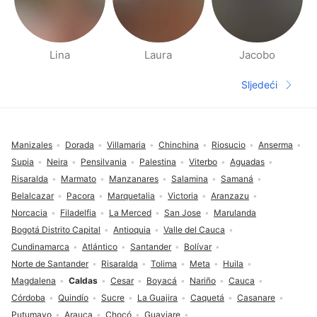
Lina
Laura
Jacobo
Stranica s Ljudima u blizini
Sljedeći
Sljedeća s
Fodnožje
Manizales
Dorada
Villamaria
Chinchina
Riosucio
Anserma
Supia
Neira
Pensilvania
Palestina
Viterbo
Aguadas
Risaralda
Marmato
Manzanares
Salamina
Samaná
Belalcazar
Pacora
Marquetalia
Victoria
Aranzazu
Norcacia
Filadelfia
La Merced
San Jose
Marulanda
Bogotá Distrito Capital
Antioquia
Valle del Cauca
Cundinamarca
Atlántico
Santander
Bolívar
Norte de Santander
Risaralda
Tolima
Meta
Huila
Magdalena
Caldas
Cesar
Boyacá
Nariño
Cauca
Córdoba
Quindío
Sucre
La Guajira
Caquetá
Casanare
Putumayo
Arauca
Chocó
Guaviare