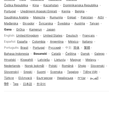
Češka Republika
Kina
Kazahstan
Dominikanska Republika
Portugal
Ujedinjenji Arapski Emirati
Kenija
Belgija
Saudijska Arabija
Malezija
Rumunija
Egipat
Pakistan
Alžir
Mađarska
Ekvador
Švicarska
Švedska
Austrija
Tajvan
Gana
Grčka
Kamerun
Japan
Izbor jezika
English
United Kingdom
United States
Deutsch
Français
Español
España
Colombia
Argentina
México
Italiano
Português
Brasil
Portugal
Русский
中文
简体
繁體
Bahasa Indonesia
Bosanski
Català
Čeština
Dansk
Galego
Hrvatski
Kiswahili
Latviešu
Lietuvių
Magyar
Melayu
Nederlands
Norsk bokmål
Polski
Română
Shqip
Slovenski
Slovenský
Srpski
Suomi
Svenska
Tagalog
Tiếng Việt
Türkçe
Ελληνικά
Български
Українська
עברית
العربية
हिंदी
ไทย
日本語
한국어