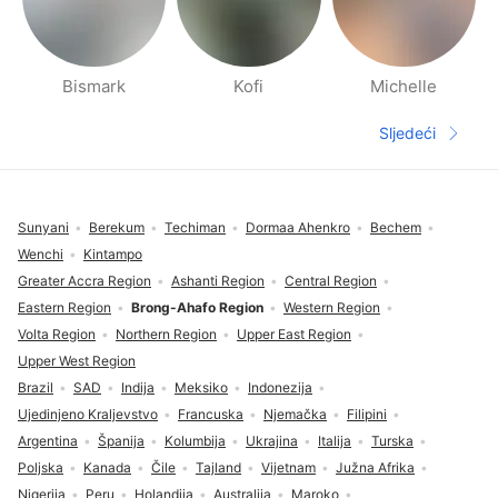
Bismark
Kofi
Michelle
Stranica s Ljudima u blizini
Sljedeći
Sljedeća s
Fodnožje
Sunyani
Berekum
Techiman
Dormaa Ahenkro
Bechem
Wenchi
Kintampo
Greater Accra Region
Ashanti Region
Central Region
Eastern Region
Brong-Ahafo Region
Western Region
Volta Region
Northern Region
Upper East Region
Upper West Region
Brazil
SAD
Indija
Meksiko
Indonezija
Ujedinjeno Kraljevstvo
Francuska
Njemačka
Filipini
Argentina
Španija
Kolumbija
Ukrajina
Italija
Turska
Poljska
Kanada
Čile
Tajland
Vijetnam
Južna Afrika
Nigerija
Peru
Holandija
Australija
Maroko