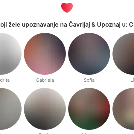
koji žele upoznavanje na Čavrljaj & Upoznaj u: 
drita
Gabriela
Sofía
L