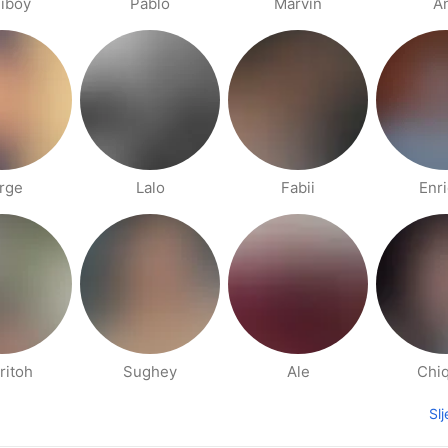
iboy
Pablo
Marvin
A
rge
Lalo
Fabii
Enr
ritoh
Sughey
Ale
Chiq
Sl