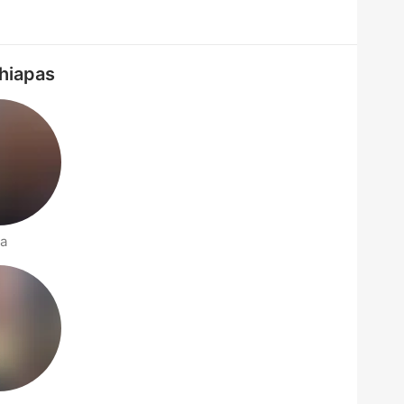
Chiapas
ía