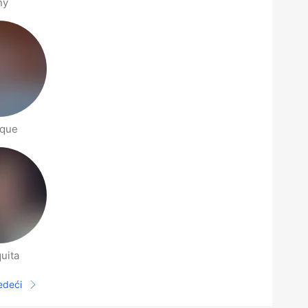
ny
ique
uita
jedeći
Sljedeća stranica