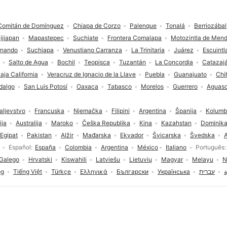
Comitán de Domínguez
Chiapa de Corzo
Palenque
Tonalá
Berriozábal
jijiapan
Mapastepec
Suchiate
Frontera Comalapa
Motozintla de Men
rnando
Suchiapa
Venustiano Carranza
La Trinitaria
Juárez
Escuintl
Salto de Agua
Bochil
Teopisca
Tuzantán
La Concordia
Catazaj
aja California
Veracruz de Ignacio de la Llave
Puebla
Guanajuato
Chi
dalgo
San Luis Potosí
Oaxaca
Tabasco
Morelos
Guerrero
Aguasc
aljevstvo
Francuska
Njemačka
Filipini
Argentina
Španija
Kolumb
ija
Australija
Maroko
Češka Republika
Kina
Kazahstan
Dominika
Egipat
Pakistan
Alžir
Mađarska
Ekvador
Švicarska
Švedska
A
Español
España
Colombia
Argentina
México
Italiano
Português
Galego
Hrvatski
Kiswahili
Latviešu
Lietuvių
Magyar
Melayu
N
og
Tiếng Việt
Türkçe
Ελληνικά
Български
Українська
עברית
ة