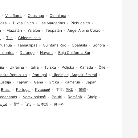
Villaflores
Ocosingo
Cintalapa
doza
Tuxtla Chico
Las Margaritas
Pichucalco
a
Mazatán
Yajalón
Tecpatán
Ángel Albino Corzo
á
Tila
Chicomuselo
huahua
Tamaulipas
Quintana Roo
Coahuila
Sonora
alientes
Durango
Nayarit
Baja California Sur
ija
Ukrajina
Italija
Turska
Poljska
Kanada
Čile
nska Republika
Portugal
Ujedinjenji Arapski Emirati
ustrija
Tajvan
Gana
Grčka
Kamerun
Japan
Brasil
Portugal
Русский
中文
简体
繁體
ederlands
Norsk bokmål
Polski
Română
Shqip
العربي
हिंदी
ไทย
日本語
한국어