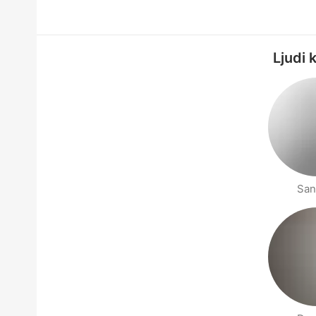
Ljudi 
San