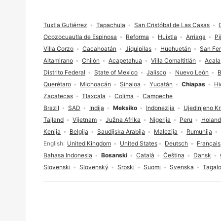
Fodnožje
Tuxtla Gutiérrez
Tapachula
San Cristóbal de Las Casas
Ocozocuautla de Espinosa
Reforma
Huixtla
Arriaga
Pi
Villa Corzo
Cacahoatán
Jiquipilas
Huehuetán
San Fe
Altamirano
Chilón
Acapetahua
Villa Comaltitlán
Acala
Distrito Federal
State of Mexico
Jalisco
Nuevo León
B
Querétaro
Michoacán
Sinaloa
Yucatán
Chiapas
Hi
Zacatecas
Tlaxcala
Colima
Campeche
Brazil
SAD
Indija
Meksiko
Indonezija
Ujedinjeno Kr
Tajland
Vijetnam
Južna Afrika
Nigerija
Peru
Holand
Kenija
Belgija
Saudijska Arabija
Malezija
Rumunija
Izbor jezika
English
United Kingdom
United States
Deutsch
Français
Bahasa Indonesia
Bosanski
Català
Čeština
Dansk
Slovenski
Slovenský
Srpski
Suomi
Svenska
Tagal