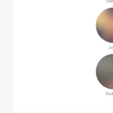
Dan
Jo
Ped
Stranica s Ljudima u blizini