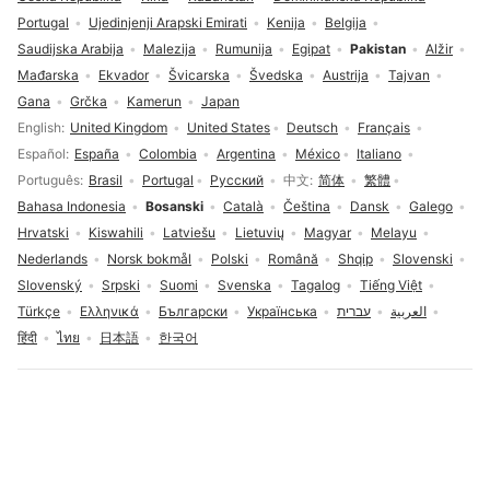
Portugal
Ujedinjenji Arapski Emirati
Kenija
Belgija
Saudijska Arabija
Malezija
Rumunija
Egipat
Pakistan
Alžir
Mađarska
Ekvador
Švicarska
Švedska
Austrija
Tajvan
Gana
Grčka
Kamerun
Japan
Izbor jezika
English
United Kingdom
United States
Deutsch
Français
Español
España
Colombia
Argentina
México
Italiano
Português
Brasil
Portugal
Русский
中文
简体
繁體
Bahasa Indonesia
Bosanski
Català
Čeština
Dansk
Galego
Hrvatski
Kiswahili
Latviešu
Lietuvių
Magyar
Melayu
Nederlands
Norsk bokmål
Polski
Română
Shqip
Slovenski
Slovenský
Srpski
Suomi
Svenska
Tagalog
Tiếng Việt
Türkçe
Ελληνικά
Български
Українська
עברית
العربية
हिंदी
ไทย
日本語
한국어