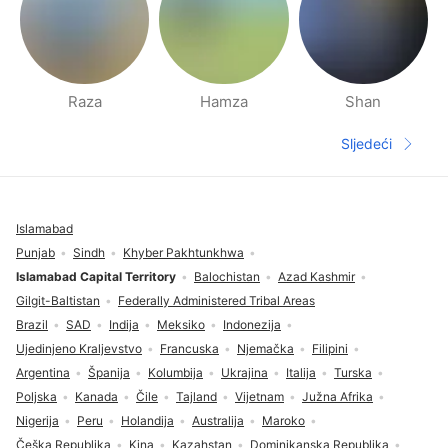
Raza
Hamza
Shan
Stranica s Ljudima u blizini
Sljedeći
Sljedeća s
Fodnožje
Islamabad
Punjab
Sindh
Khyber Pakhtunkhwa
Islamabad Capital Territory
Balochistan
Azad Kashmir
Gilgit-Baltistan
Federally Administered Tribal Areas
Brazil
SAD
Indija
Meksiko
Indonezija
Ujedinjeno Kraljevstvo
Francuska
Njemačka
Filipini
Argentina
Španija
Kolumbija
Ukrajina
Italija
Turska
Poljska
Kanada
Čile
Tajland
Vijetnam
Južna Afrika
Nigerija
Peru
Holandija
Australija
Maroko
Češka Republika
Kina
Kazahstan
Dominikanska Republika