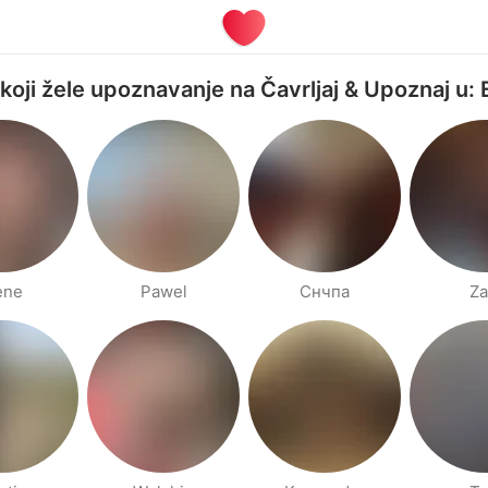
 koji žele upoznavanje na Čavrljaj & Upoznaj u: 
ene
Pawel
Cнчпа
Za