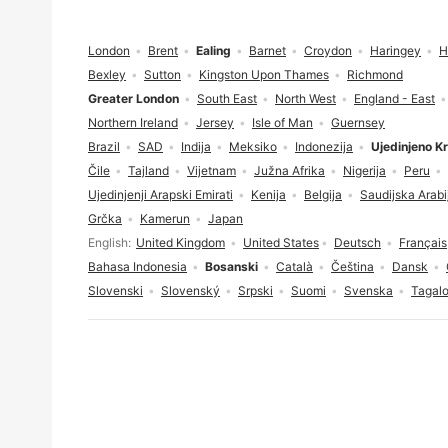
Fodnožje
London
Brent
Ealing
Barnet
Croydon
Haringey
H
Bexley
Sutton
Kingston Upon Thames
Richmond
Greater London
South East
North West
England - East
Northern Ireland
Jersey
Isle of Man
Guernsey
Brazil
SAD
Indija
Meksiko
Indonezija
Ujedinjeno Kr
Čile
Tajland
Vijetnam
Južna Afrika
Nigerija
Peru
Ujedinjenji Arapski Emirati
Kenija
Belgija
Saudijska Arabi
Grčka
Kamerun
Japan
Izbor jezika
English
United Kingdom
United States
Deutsch
Français
Bahasa Indonesia
Bosanski
Català
Čeština
Dansk
Slovenski
Slovenský
Srpski
Suomi
Svenska
Tagal