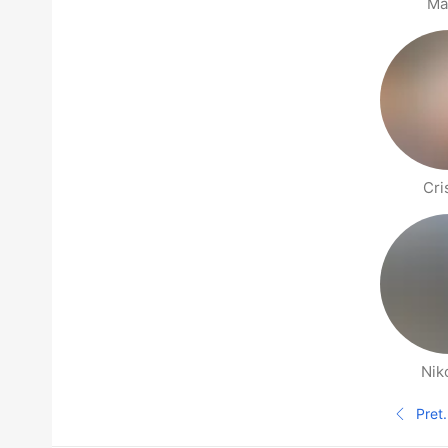
Ma
Cri
Nik
Stranica s Ljudima u blizini
Pret.
Pret