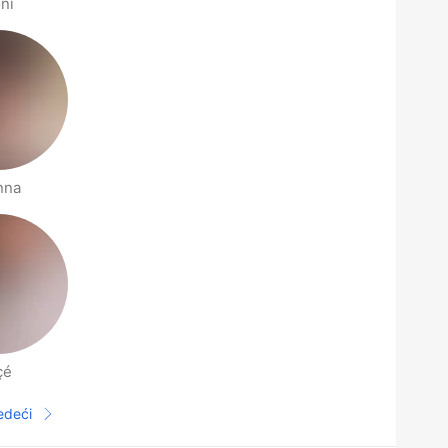
ni
nna
çé
jedeći
Sljedeća stranica