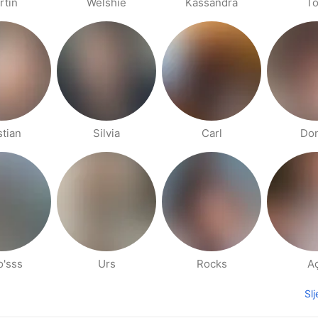
rtin
Welshie
Kassandra
To
stian
Silvia
Carl
Do
o'sss
Urs
Rocks
A
Sl
hodna stranica