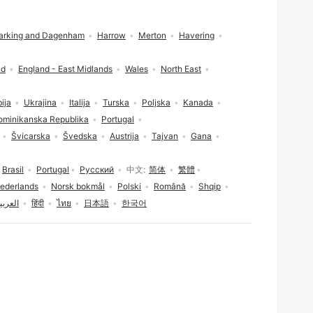
arking and Dagenham
Harrow
Merton
Havering
nd
England - East Midlands
Wales
North East
ija
Ukrajina
Italija
Turska
Poljska
Kanada
ominikanska Republika
Portugal
Švicarska
Švedska
Austrija
Tajvan
Gana
Brasil
Portugal
Русский
中文
简体
繁體
ederlands
Norsk bokmål
Polski
Română
Shqip
العربي
हिंदी
ไทย
日本語
한국어