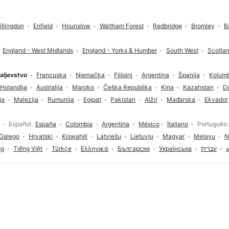
illingdon
Enfield
Hounslow
Waltham Forest
Redbridge
Bromley
B
England - West Midlands
England - Yorks & Humber
South West
Scotla
aljevstvo
Francuska
Njemačka
Filipini
Argentina
Španija
Kolumb
Holandija
Australija
Maroko
Češka Republika
Kina
Kazahstan
D
ja
Malezija
Rumunija
Egipat
Pakistan
Alžir
Mađarska
Ekvador
Español
España
Colombia
Argentina
México
Italiano
Português
Galego
Hrvatski
Kiswahili
Latviešu
Lietuvių
Magyar
Melayu
N
og
Tiếng Việt
Türkçe
Ελληνικά
Български
Українська
עברית
ة