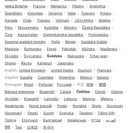
Velká Británie
Francie
Německo
Filipíny
Argentina
Španělsko
Kolumbie
Ukrajina
Itálie
Turecko
Polsko
Kanada
Chile
Thajsko
Vietnam
Jižní Afrika
Nigérie
Peru
Nizozemsko
Austrálie
Maroko
Česká Republika
Čína
Kazachstán
Dominikánská republika
Portugalsko
Spojené arabské emiráty
Keňa
Belgie
Saúdská Arábie
Malajsie
Rumunsko
Egypt
Pákistán
Alžírsko
Maďarsko
Ekvádor
Švýcarsko
Švédsko
Rakousko
Tchaj-wan
Ghana
Řecko
Kamerun
Japonsko
Volba jazyka
English
United Kingdom
United States
Deutsch
Français
Español
España
Colombia
Argentina
México
Italiano
Português
Brasil
Portugal
Русский
中文
简体
繁體
Bahasa Indonesia
Bosanski
Català
Čeština
Dansk
Galego
Hrvatski
Kiswahili
Latviešu
Lietuvių
Magyar
Melayu
Nederlands
Norsk bokmål
Polski
Română
Shqip
Slovenski
Slovenský
Srpski
Suomi
Svenska
Tagalog
Tiếng Việt
Türkçe
Ελληνικά
Български
Українська
עברית
العربية
हिंदी
ไทย
日本語
한국어