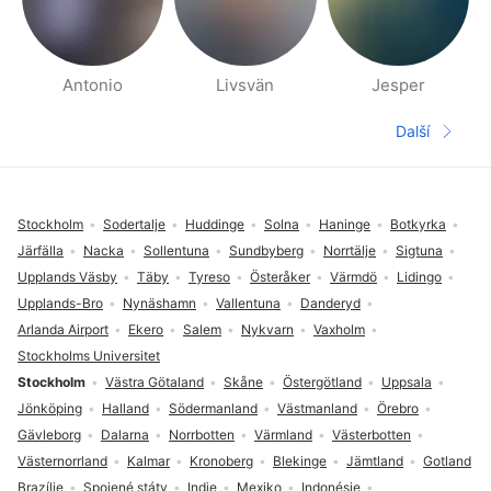
Antonio
Livsvän
Jesper
Stránky Lidé v okolí
Další
Další str
Zápatí
Stockholm
Sodertalje
Huddinge
Solna
Haninge
Botkyrka
Järfälla
Nacka
Sollentuna
Sundbyberg
Norrtälje
Sigtuna
Upplands Väsby
Täby
Tyreso
Österåker
Värmdö
Lidingo
Upplands-Bro
Nynäshamn
Vallentuna
Danderyd
Arlanda Airport
Ekero
Salem
Nykvarn
Vaxholm
Stockholms Universitet
Stockholm
Västra Götaland
Skåne
Östergötland
Uppsala
Jönköping
Halland
Södermanland
Västmanland
Örebro
Gävleborg
Dalarna
Norrbotten
Värmland
Västerbotten
Västernorrland
Kalmar
Kronoberg
Blekinge
Jämtland
Gotland
Brazílie
Spojené státy
Indie
Mexiko
Indonésie