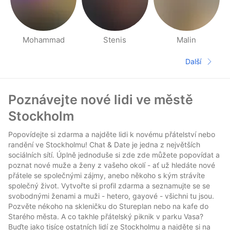
Mohammad
Stenis
Malin
Stránky Lidé v okolí
Další
Další str
Zápatí
Poznávejte nové lidi ve městě
Stockholm
Popovídejte si zdarma a najděte lidi k novému přátelství nebo
randění ve Stockholmu! Chat & Date je jedna z největších
sociálních sítí. Úplně jednoduše si zde zde můžete popovídat a
poznat nové muže a ženy z vašeho okolí - ať už hledáte nové
přátele se společnými zájmy, anebo někoho s kým strávíte
společný život. Vytvořte si profil zdarma a seznamujte se se
svobodnými ženami a muži - hetero, gayové - všichni tu jsou.
Pozvěte nékoho na skleničku do Stureplan nebo na kafe do
Starého města. A co takhle přátelský piknik v parku Vasa?
Buďte jako tisíce ostatních lidí ze Stockholmu a najděte si na