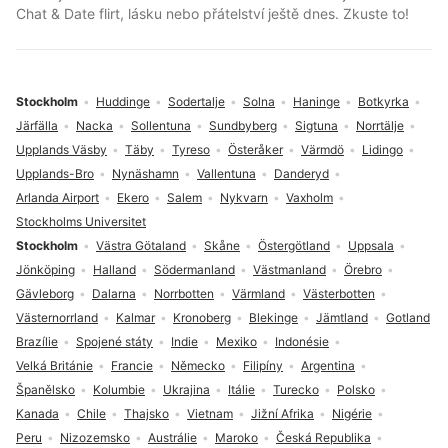
Chat & Date flirt, lásku nebo přátelství ještě dnes. Zkuste to!
Stockholm
Huddinge
Sodertalje
Solna
Haninge
Botkyrka
Järfälla
Nacka
Sollentuna
Sundbyberg
Sigtuna
Norrtälje
Upplands Väsby
Täby
Tyreso
Österåker
Värmdö
Lidingo
Upplands-Bro
Nynäshamn
Vallentuna
Danderyd
Arlanda Airport
Ekero
Salem
Nykvarn
Vaxholm
Stockholms Universitet
Stockholm
Västra Götaland
Skåne
Östergötland
Uppsala
Jönköping
Halland
Södermanland
Västmanland
Örebro
Gävleborg
Dalarna
Norrbotten
Värmland
Västerbotten
Västernorrland
Kalmar
Kronoberg
Blekinge
Jämtland
Gotland
Brazílie
Spojené státy
Indie
Mexiko
Indonésie
Velká Británie
Francie
Německo
Filipíny
Argentina
Španělsko
Kolumbie
Ukrajina
Itálie
Turecko
Polsko
Kanada
Chile
Thajsko
Vietnam
Jižní Afrika
Nigérie
Peru
Nizozemsko
Austrálie
Maroko
Česká Republika