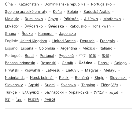
Čína
Kazachstán
Dominikánská republika
Portugalsko
Spojené arabské emiráty
Keňa
Belgie
Saúdská Arábie
Malajsie
Rumunsko
Egypt
Pákistán
Alžírsko
Maďarsko
Ekvádor
Švýcarsko
Švédsko
Rakousko
Tchaj-wan
Ghana
Řecko
Kamerun
Japonsko
Volba jazyka
English
United Kingdom
United States
Deutsch
Français
Español
España
Colombia
Argentina
México
Italiano
Português
Brasil
Portugal
Русский
中文
简体
繁體
Bahasa Indonesia
Bosanski
Català
Čeština
Dansk
Galego
Hrvatski
Kiswahili
Latviešu
Lietuvių
Magyar
Melayu
Nederlands
Norsk bokmål
Polski
Română
Shqip
Slovenski
Slovenský
Srpski
Suomi
Svenska
Tagalog
Tiếng Việt
Türkçe
Ελληνικά
Български
Українська
עברית
العربية
हिंदी
ไทย
日本語
한국어