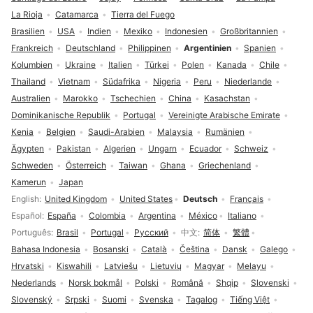
La Rioja
Catamarca
Tierra del Fuego
Brasilien
USA
Indien
Mexiko
Indonesien
Großbritannien
Frankreich
Deutschland
Philippinen
Argentinien
Spanien
Kolumbien
Ukraine
Italien
Türkei
Polen
Kanada
Chile
Thailand
Vietnam
Südafrika
Nigeria
Peru
Niederlande
Australien
Marokko
Tschechien
China
Kasachstan
Dominikanische Republik
Portugal
Vereinigte Arabische Emirate
Kenia
Belgien
Saudi-Arabien
Malaysia
Rumänien
Ägypten
Pakistan
Algerien
Ungarn
Ecuador
Schweiz
Schweden
Österreich
Taiwan
Ghana
Griechenland
Kamerun
Japan
Sprachauswahl
English
United Kingdom
United States
Deutsch
Français
Español
España
Colombia
Argentina
México
Italiano
Português
Brasil
Portugal
Русский
中文
简体
繁體
Bahasa Indonesia
Bosanski
Català
Čeština
Dansk
Galego
Hrvatski
Kiswahili
Latviešu
Lietuvių
Magyar
Melayu
Nederlands
Norsk bokmål
Polski
Română
Shqip
Slovenski
Slovenský
Srpski
Suomi
Svenska
Tagalog
Tiếng Việt