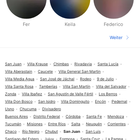
Fer
Keila
Federico
Seiten für deine Umgebung
Weiter
Nächste S
Fußzeile
San Juan
Villa Krause
Chimbas
Rivadavia
Santa Lucía
Villa Aberastain
Caucete
Villa General San Martin
Villa Media Agua
San José de Jáchal
Rodeo
9 de Julio
Villa Santa Rosa
Tamberías
Villa San Martín
Villa del Salvador
Zonda
Villa Ibañez
San Agustín de Valle Fértil
Los Berros
Villa Don Bosco
San Isidro
Villa Dominguito
Encón
Pedernal
Usno
Chucuma
Divisadero
Buenos Aires
Distrito Federal
Córdoba
Santa Fe
Mendoza
Tucumán
Misiones
Entre Ríos
Salta
Neuquén
Corrientes
Chaco
Río Negro
Chubut
San Juan
San Luis
Santiago del Estero
Jujuy
Formosa
Santa Cruz
La Pampa