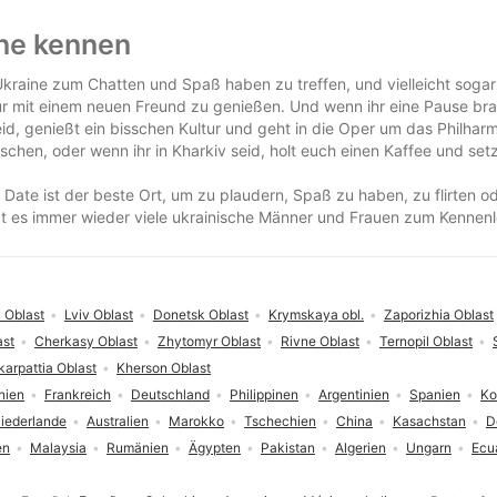
ine kennen
kraine zum Chatten und Spaß haben zu treffen, und vielleicht sogar 
 mit einem neuen Freund zu genießen. Und wenn ihr eine Pause brauc
eid, genießt ein bisschen Kultur und geht in die Oper um das Philharm
orschen, oder wenn ihr in Kharkiv seid, holt euch einen Kaffee und 
 Date ist der beste Ort, um zu plaudern, Spaß zu haben, zu flirten 
bt es immer wieder viele ukrainische Männer und Frauen zum Kennenl
 Oblast
Lviv Oblast
Donetsk Oblast
Krymskaya obl.
Zaporizhia Oblast
ast
Cherkasy Oblast
Zhytomyr Oblast
Rivne Oblast
Ternopil Oblast
karpattia Oblast
Kherson Oblast
nien
Frankreich
Deutschland
Philippinen
Argentinien
Spanien
Ko
iederlande
Australien
Marokko
Tschechien
China
Kasachstan
D
en
Malaysia
Rumänien
Ägypten
Pakistan
Algerien
Ungarn
Ecu