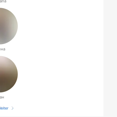
ana
ена
ан
eiter
Nächste Seite