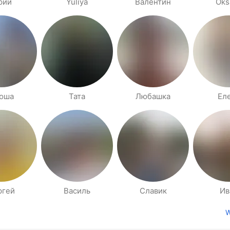
рий
Yuliya
Валентин
Oks
юша
Тата
Любашка
Ел
ргей
Василь
Славик
Ив
W