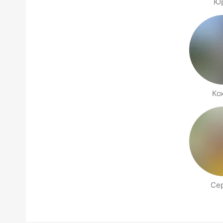
Ю
Кс
Се
Seiten für deine Umgebung