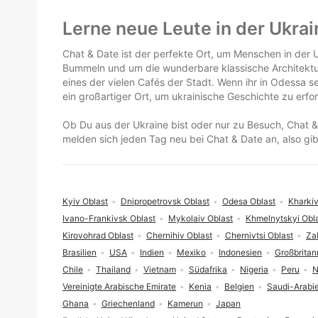
Fußzeile
Lerne neue Leute in der Ukra
Chat & Date ist der perfekte Ort, um Menschen in der U
Bummeln und um die wunderbare klassische Architektur
eines der vielen Cafés der Stadt. Wenn ihr in Odessa s
ein großartiger Ort, um ukrainische Geschichte zu erf
Ob Du aus der Ukraine bist oder nur zu Besuch, Chat &
melden sich jeden Tag neu bei Chat & Date an, also gi
Kyiv Oblast
Dnipropetrovsk Oblast
Odesa Oblast
Kharkiv
Ivano-Frankivsk Oblast
Mykolaiv Oblast
Khmelnytskyi Obl
Kirovohrad Oblast
Chernihiv Oblast
Chernivtsi Oblast
Za
Brasilien
USA
Indien
Mexiko
Indonesien
Großbritan
Chile
Thailand
Vietnam
Südafrika
Nigeria
Peru
N
Vereinigte Arabische Emirate
Kenia
Belgien
Saudi-Arabi
Ghana
Griechenland
Kamerun
Japan