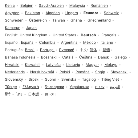
Kenia
Belgien
Saudi-Arabien
Malaysia
Rumänien
Ägypten
Pakistan
Algerien
Ungarn
Ecuador
Schweiz
Schweden
Österreich
Taiwan
Ghana
Griechenland
Kamerun
Japan
Sprachauswahl
English
United Kingdom
United States
Deutsch
Français
Español
España
Colombia
Argentina
México
Italiano
Português
Brasil
Portugal
Русский
中文
简体
繁體
Bahasa Indonesia
Bosanski
Català
Čeština
Dansk
Galego
Hrvatski
Kiswahili
Latviešu
Lietuvių
Magyar
Melayu
Nederlands
Norsk bokmål
Polski
Română
Shqip
Slovenski
Slovenský
Srpski
Suomi
Svenska
Tagalog
Tiếng Việt
Türkçe
Ελληνικά
Български
Українська
עברית
العربية
हिंदी
ไทย
日本語
한국어