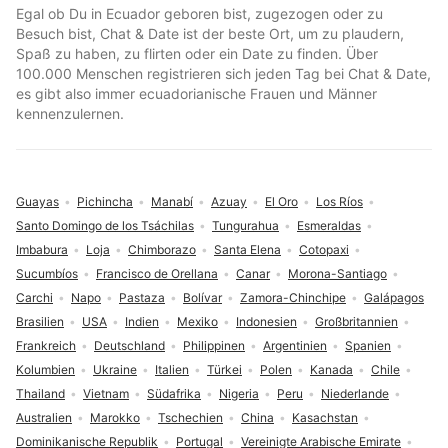
Egal ob Du in Ecuador geboren bist, zugezogen oder zu
Besuch bist, Chat & Date ist der beste Ort, um zu plaudern,
Spaß zu haben, zu flirten oder ein Date zu finden. Über
100.000 Menschen registrieren sich jeden Tag bei Chat & Date,
es gibt also immer ecuadorianische Frauen und Männer
kennenzulernen.
Guayas
Pichincha
Manabí
Azuay
El Oro
Los Ríos
Santo Domingo de los Tsáchilas
Tungurahua
Esmeraldas
Imbabura
Loja
Chimborazo
Santa Elena
Cotopaxi
Sucumbíos
Francisco de Orellana
Canar
Morona-Santiago
Carchi
Napo
Pastaza
Bolívar
Zamora-Chinchipe
Galápagos
Brasilien
USA
Indien
Mexiko
Indonesien
Großbritannien
Frankreich
Deutschland
Philippinen
Argentinien
Spanien
Kolumbien
Ukraine
Italien
Türkei
Polen
Kanada
Chile
Thailand
Vietnam
Südafrika
Nigeria
Peru
Niederlande
Australien
Marokko
Tschechien
China
Kasachstan
Dominikanische Republik
Portugal
Vereinigte Arabische Emirate