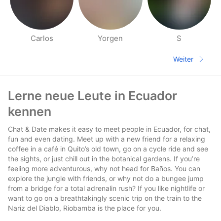
Carlos
Yorgen
S
Seiten für deine Umgebung
Weiter
Nächste S
Fußzeile
Lerne neue Leute in Ecuador
kennen
Chat & Date makes it easy to meet people in Ecuador, for chat,
fun and even dating. Meet up with a new friend for a relaxing
coffee in a café in Quito’s old town, go on a cycle ride and see
the sights, or just chill out in the botanical gardens. If you’re
feeling more adventurous, why not head for Baños. You can
explore the jungle with friends, or why not do a bungee jump
from a bridge for a total adrenalin rush? If you like nightlife or
want to go on a breathtakingly scenic trip on the train to the
Nariz del Diablo, Riobamba is the place for you.