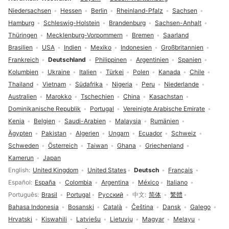
Niedersachsen
Hessen
Berlin
Rheinland-Pfalz
Sachsen
Hamburg
Schleswig-Holstein
Brandenburg
Sachsen-Anhalt
Thüringen
Mecklenburg-Vorpommern
Bremen
Saarland
Brasilien
USA
Indien
Mexiko
Indonesien
Großbritannien
Frankreich
Deutschland
Philippinen
Argentinien
Spanien
Kolumbien
Ukraine
Italien
Türkei
Polen
Kanada
Chile
Thailand
Vietnam
Südafrika
Nigeria
Peru
Niederlande
Australien
Marokko
Tschechien
China
Kasachstan
Dominikanische Republik
Portugal
Vereinigte Arabische Emirate
Kenia
Belgien
Saudi-Arabien
Malaysia
Rumänien
Ägypten
Pakistan
Algerien
Ungarn
Ecuador
Schweiz
Schweden
Österreich
Taiwan
Ghana
Griechenland
Kamerun
Japan
Sprachauswahl
English
United Kingdom
United States
Deutsch
Français
Español
España
Colombia
Argentina
México
Italiano
Português
Brasil
Portugal
Русский
中文
简体
繁體
Bahasa Indonesia
Bosanski
Català
Čeština
Dansk
Galego
Hrvatski
Kiswahili
Latviešu
Lietuvių
Magyar
Melayu