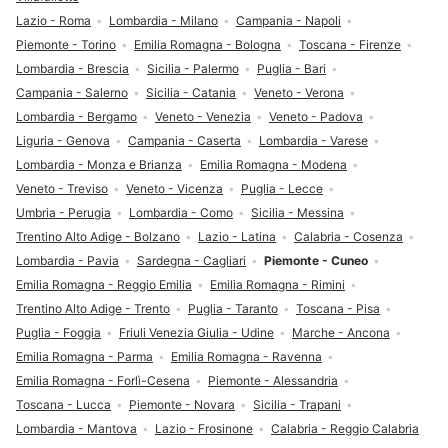
Lazio - Roma
Lombardia - Milano
Campania - Napoli
Piemonte - Torino
Emilia Romagna - Bologna
Toscana - Firenze
Lombardia - Brescia
Sicilia - Palermo
Puglia - Bari
Campania - Salerno
Sicilia - Catania
Veneto - Verona
Lombardia - Bergamo
Veneto - Venezia
Veneto - Padova
Liguria - Genova
Campania - Caserta
Lombardia - Varese
Lombardia - Monza e Brianza
Emilia Romagna - Modena
Veneto - Treviso
Veneto - Vicenza
Puglia - Lecce
Umbria - Perugia
Lombardia - Como
Sicilia - Messina
Trentino Alto Adige - Bolzano
Lazio - Latina
Calabria - Cosenza
Lombardia - Pavia
Sardegna - Cagliari
Piemonte - Cuneo
Emilia Romagna - Reggio Emilia
Emilia Romagna - Rimini
Trentino Alto Adige - Trento
Puglia - Taranto
Toscana - Pisa
Puglia - Foggia
Friuli Venezia Giulia - Udine
Marche - Ancona
Emilia Romagna - Parma
Emilia Romagna - Ravenna
Emilia Romagna - Forlì-Cesena
Piemonte - Alessandria
Toscana - Lucca
Piemonte - Novara
Sicilia - Trapani
Lombardia - Mantova
Lazio - Frosinone
Calabria - Reggio Calabria