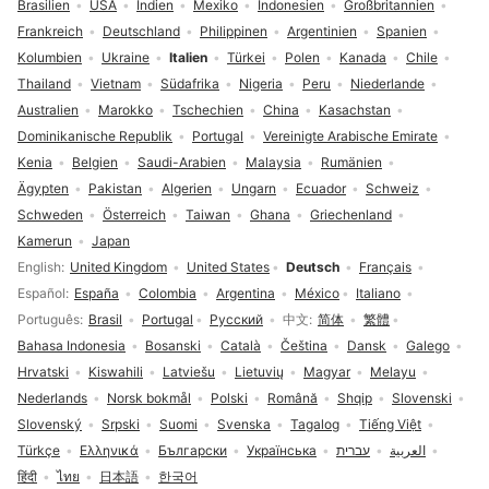
Brasilien
USA
Indien
Mexiko
Indonesien
Großbritannien
Frankreich
Deutschland
Philippinen
Argentinien
Spanien
Kolumbien
Ukraine
Italien
Türkei
Polen
Kanada
Chile
Thailand
Vietnam
Südafrika
Nigeria
Peru
Niederlande
Australien
Marokko
Tschechien
China
Kasachstan
Dominikanische Republik
Portugal
Vereinigte Arabische Emirate
Kenia
Belgien
Saudi-Arabien
Malaysia
Rumänien
Ägypten
Pakistan
Algerien
Ungarn
Ecuador
Schweiz
Schweden
Österreich
Taiwan
Ghana
Griechenland
Kamerun
Japan
Sprachauswahl
English
United Kingdom
United States
Deutsch
Français
Español
España
Colombia
Argentina
México
Italiano
Português
Brasil
Portugal
Русский
中文
简体
繁體
Bahasa Indonesia
Bosanski
Català
Čeština
Dansk
Galego
Hrvatski
Kiswahili
Latviešu
Lietuvių
Magyar
Melayu
Nederlands
Norsk bokmål
Polski
Română
Shqip
Slovenski
Slovenský
Srpski
Suomi
Svenska
Tagalog
Tiếng Việt
Türkçe
Ελληνικά
Български
Українська
עברית
العربية
हिंदी
ไทย
日本語
한국어