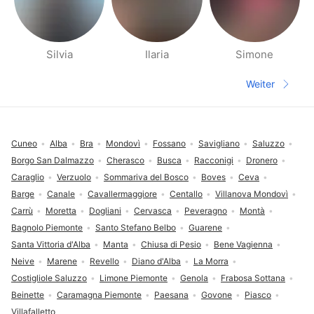
Silvia
Ilaria
Simone
Seiten für deine Umgebung
Weiter
Nächste S
Fußzeile
Cuneo
Alba
Bra
Mondovì
Fossano
Savigliano
Saluzzo
Borgo San Dalmazzo
Cherasco
Busca
Racconigi
Dronero
Caraglio
Verzuolo
Sommariva del Bosco
Boves
Ceva
Barge
Canale
Cavallermaggiore
Centallo
Villanova Mondovì
Carrù
Moretta
Dogliani
Cervasca
Peveragno
Montà
Bagnolo Piemonte
Santo Stefano Belbo
Guarene
Santa Vittoria d'Alba
Manta
Chiusa di Pesio
Bene Vagienna
Neive
Marene
Revello
Diano d'Alba
La Morra
Costigliole Saluzzo
Limone Piemonte
Genola
Frabosa Sottana
Beinette
Caramagna Piemonte
Paesana
Govone
Piasco
Villafalletto