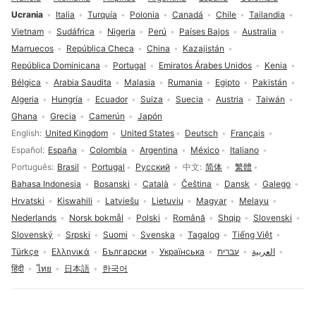
Ucrania
Italia
Turquía
Polonia
Canadá
Chile
Tailandia
Vietnam
Sudáfrica
Nigeria
Perú
Países Bajos
Australia
Marruecos
República Checa
China
Kazajistán
República Dominicana
Portugal
Emiratos Árabes Unidos
Kenia
Bélgica
Arabia Saudita
Malasia
Rumania
Egipto
Pakistán
Algeria
Hungría
Ecuador
Suiza
Suecia
Austria
Taiwán
Ghana
Grecia
Camerún
Japón
Selección de idioma
English
United Kingdom
United States
Deutsch
Français
Español
España
Colombia
Argentina
México
Italiano
Português
Brasil
Portugal
Русский
中文
简体
繁體
Bahasa Indonesia
Bosanski
Català
Čeština
Dansk
Galego
Hrvatski
Kiswahili
Latviešu
Lietuvių
Magyar
Melayu
Nederlands
Norsk bokmål
Polski
Română
Shqip
Slovenski
Slovenský
Srpski
Suomi
Svenska
Tagalog
Tiếng Việt
Türkçe
Ελληνικά
Български
Українська
עברית
العربية
हिंदी
ไทย
日本語
한국어