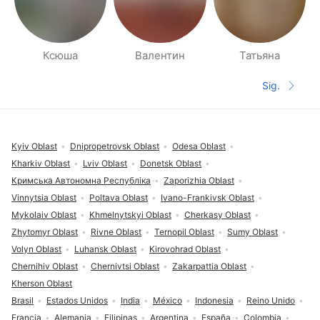
Ксюша
Валентин
Татьяна
Páginas de gente cerca
Sig.
Siguient
Pie de página
Kyiv Oblast
Dnipropetrovsk Oblast
Odesa Oblast
Kharkiv Oblast
Lviv Oblast
Donetsk Oblast
Кримська Автономна Республіка
Zaporizhia Oblast
Vinnytsia Oblast
Poltava Oblast
Ivano-Frankivsk Oblast
Mykolaiv Oblast
Khmelnytskyi Oblast
Cherkasy Oblast
Zhytomyr Oblast
Rivne Oblast
Ternopil Oblast
Sumy Oblast
Volyn Oblast
Luhansk Oblast
Kirovohrad Oblast
Chernihiv Oblast
Chernivtsi Oblast
Zakarpattia Oblast
Kherson Oblast
Brasil
Estados Unidos
India
México
Indonesia
Reino Unido
Francia
Alemania
Filipinas
Argentina
España
Colombia