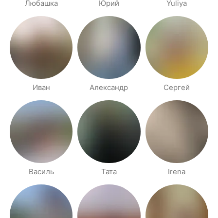
Любашка
Юрий
Yuliya
Иван
Александр
Сергей
Василь
Тата
Irena