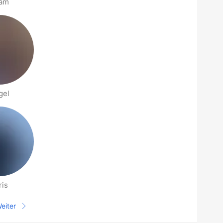
am
gel
ris
eiter
Nächste Seite