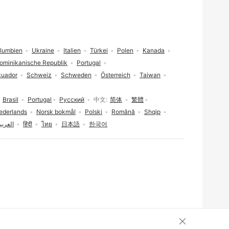
lumbien
Ukraine
Italien
Türkei
Polen
Kanada
ominikanische Republik
Portugal
cuador
Schweiz
Schweden
Österreich
Taiwan
Brasil
Portugal
Русский
中文
简体
繁體
ederlands
Norsk bokmål
Polski
Română
Shqip
العربي
हिंदी
ไทย
日本語
한국어
Cookie-Einwill