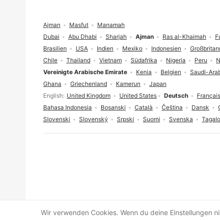
Fußzeile
Ajman
Masfut
Manamah
Dubai
Abu Dhabi
Sharjah
Ajman
Ras al-Khaimah
F
Brasilien
USA
Indien
Mexiko
Indonesien
Großbritan
Chile
Thailand
Vietnam
Südafrika
Nigeria
Peru
N
Vereinigte Arabische Emirate
Kenia
Belgien
Saudi-Ara
Ghana
Griechenland
Kamerun
Japan
Sprachauswahl
English
United Kingdom
United States
Deutsch
Françai
Bahasa Indonesia
Bosanski
Català
Čeština
Dansk
Slovenski
Slovenský
Srpski
Suomi
Svenska
Tagal
Cookie-Einwilligung
Wir verwenden Cookies. Wenn du deine Einstellungen nic