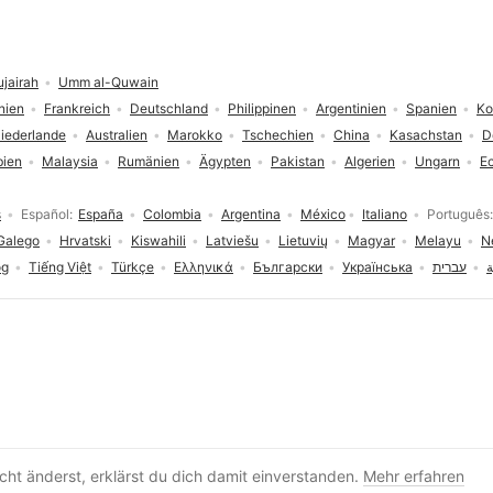
ujairah
Umm al-Quwain
nien
Frankreich
Deutschland
Philippinen
Argentinien
Spanien
Ko
iederlande
Australien
Marokko
Tschechien
China
Kasachstan
D
bien
Malaysia
Rumänien
Ägypten
Pakistan
Algerien
Ungarn
E
s
Español
España
Colombia
Argentina
México
Italiano
Português
Galego
Hrvatski
Kiswahili
Latviešu
Lietuvių
Magyar
Melayu
N
og
Tiếng Việt
Türkçe
Ελληνικά
Български
Українська
עברית
ة
Profil anlegen
ht änderst, erklärst du dich damit einverstanden.
Mehr erfahren