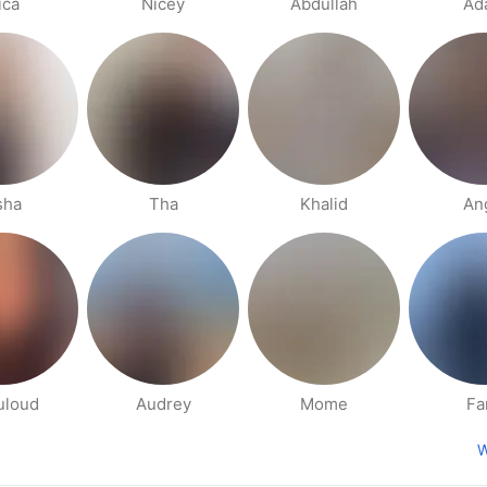
ica
Nicey
Abdullah
Ad
sha
Tha
Khalid
An
uloud
Audrey
Mome
Fa
W