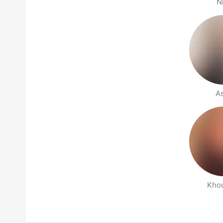
N
A
Kho
Seiten für deine Umgebung