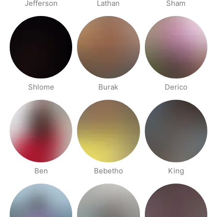
Jefferson
Lathan
Sham
Shlome
Burak
Derico
Ben
Bebetho
King