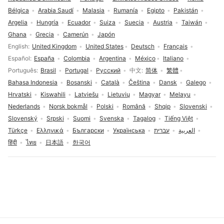
Bélgica
Arabia Saudí
Malasia
Rumanía
Egipto
Pakistán
Argelia
Hungría
Ecuador
Suiza
Suecia
Austria
Taiwán
Ghana
Grecia
Camerún
Japón
Selección de idioma
English
United Kingdom
United States
Deutsch
Français
Español
España
Colombia
Argentina
México
Italiano
Português
Brasil
Portugal
Русский
中文
简体
繁體
Bahasa Indonesia
Bosanski
Català
Čeština
Dansk
Galego
Hrvatski
Kiswahili
Latviešu
Lietuvių
Magyar
Melayu
Nederlands
Norsk bokmål
Polski
Română
Shqip
Slovenski
Slovenský
Srpski
Suomi
Svenska
Tagalog
Tiếng Việt
Türkçe
Ελληνικά
Български
Українська
עברית
العربية
हिंदी
ไทย
日本語
한국어