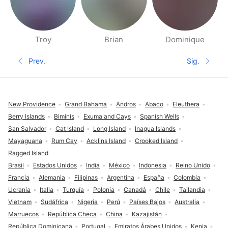
Troy
Brian
Dominique
Páginas de Gente cerca
Prev.
Sig.
Página anterior
Siguient
Pie de página
New Providence
Grand Bahama
Andros
Abaco
Eleuthera
Berry Islands
Biminis
Exuma and Cays
Spanish Wells
San Salvador
Cat Island
Long Island
Inagua Islands
Mayaguana
Rum Cay
Acklins Island
Crooked Island
Ragged Island
Brasil
Estados Unidos
India
México
Indonesia
Reino Unido
Francia
Alemania
Filipinas
Argentina
España
Colombia
Ucrania
Italia
Turquía
Polonia
Canadá
Chile
Tailandia
Vietnam
Sudáfrica
Nigeria
Perú
Países Bajos
Australia
Marruecos
República Checa
China
Kazajistán
República Dominicana
Portugal
Emiratos Árabes Unidos
Kenia