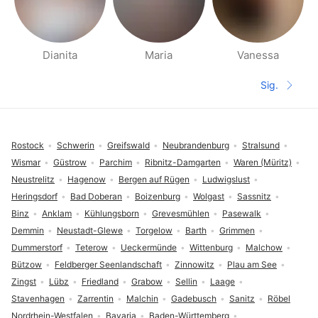
Dianita
Maria
Vanessa
Páginas de Gente cerca
Sig.
Siguient
Pie de página
Rostock
Schwerin
Greifswald
Neubrandenburg
Stralsund
Wismar
Güstrow
Parchim
Ribnitz-Damgarten
Waren (Müritz)
Neustrelitz
Hagenow
Bergen auf Rügen
Ludwigslust
Heringsdorf
Bad Doberan
Boizenburg
Wolgast
Sassnitz
Binz
Anklam
Kühlungsborn
Grevesmühlen
Pasewalk
Demmin
Neustadt-Glewe
Torgelow
Barth
Grimmen
Dummerstorf
Teterow
Ueckermünde
Wittenburg
Malchow
Bützow
Feldberger Seenlandschaft
Zinnowitz
Plau am See
Zingst
Lübz
Friedland
Grabow
Sellin
Laage
Stavenhagen
Zarrentin
Malchin
Gadebusch
Sanitz
Röbel
Nordrhein-Westfalen
Bavaria
Baden-Württemberg