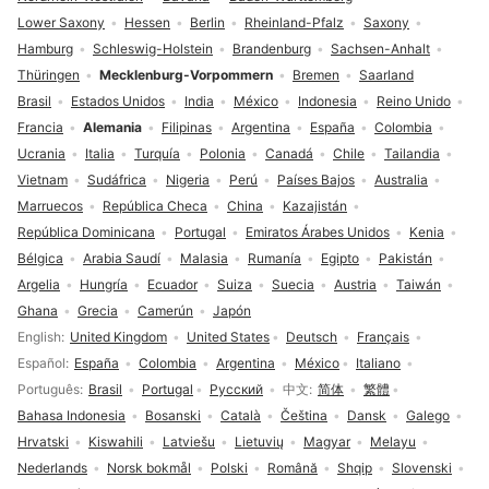
Lower Saxony
Hessen
Berlin
Rheinland-Pfalz
Saxony
Hamburg
Schleswig-Holstein
Brandenburg
Sachsen-Anhalt
Thüringen
Mecklenburg-Vorpommern
Bremen
Saarland
Brasil
Estados Unidos
India
México
Indonesia
Reino Unido
Francia
Alemania
Filipinas
Argentina
España
Colombia
Ucrania
Italia
Turquía
Polonia
Canadá
Chile
Tailandia
Vietnam
Sudáfrica
Nigeria
Perú
Países Bajos
Australia
Marruecos
República Checa
China
Kazajistán
República Dominicana
Portugal
Emiratos Árabes Unidos
Kenia
Bélgica
Arabia Saudí
Malasia
Rumanía
Egipto
Pakistán
Argelia
Hungría
Ecuador
Suiza
Suecia
Austria
Taiwán
Ghana
Grecia
Camerún
Japón
Selección de idioma
English
United Kingdom
United States
Deutsch
Français
Español
España
Colombia
Argentina
México
Italiano
Português
Brasil
Portugal
Русский
中文
简体
繁體
Bahasa Indonesia
Bosanski
Català
Čeština
Dansk
Galego
Hrvatski
Kiswahili
Latviešu
Lietuvių
Magyar
Melayu
Nederlands
Norsk bokmål
Polski
Română
Shqip
Slovenski