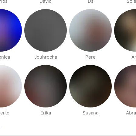
rlos
David
Ds
Sol
onica
Jouhrocha
Pere
A
erto
Erika
Susana
Abr
.
na anterior