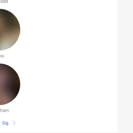
edad
na
aham
Sig.
Siguiente página