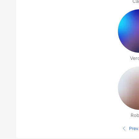
Ca
Ver
Rob
Páginas de Gente cerca
Prev
Pági