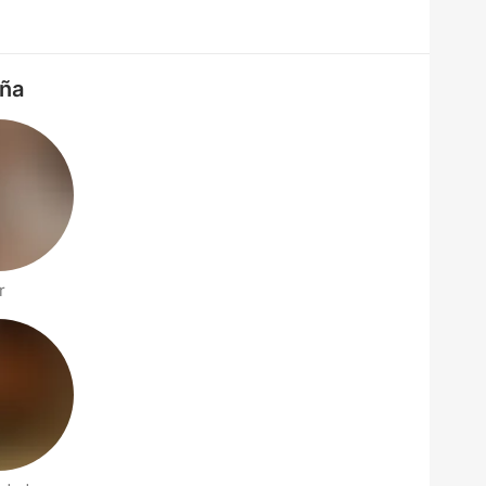
aña
r