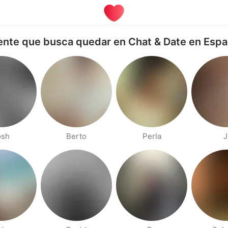
nte que busca quedar en Chat & Date en Esp
osh
Berto
Perla
J