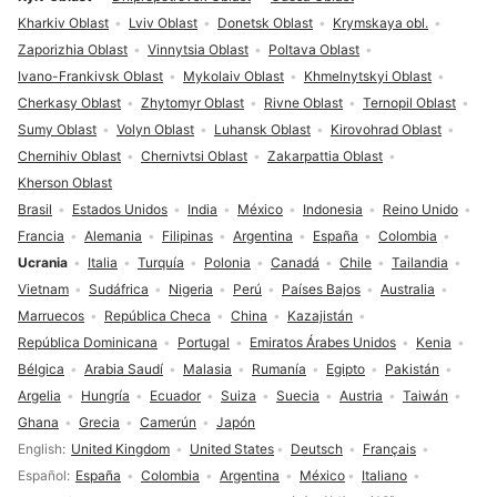
Kharkiv Oblast
Lviv Oblast
Donetsk Oblast
Krymskaya obl.
Zaporizhia Oblast
Vinnytsia Oblast
Poltava Oblast
Ivano-Frankivsk Oblast
Mykolaiv Oblast
Khmelnytskyi Oblast
Cherkasy Oblast
Zhytomyr Oblast
Rivne Oblast
Ternopil Oblast
Sumy Oblast
Volyn Oblast
Luhansk Oblast
Kirovohrad Oblast
Chernihiv Oblast
Chernivtsi Oblast
Zakarpattia Oblast
Kherson Oblast
Brasil
Estados Unidos
India
México
Indonesia
Reino Unido
Francia
Alemania
Filipinas
Argentina
España
Colombia
Ucrania
Italia
Turquía
Polonia
Canadá
Chile
Tailandia
Vietnam
Sudáfrica
Nigeria
Perú
Países Bajos
Australia
Marruecos
República Checa
China
Kazajistán
República Dominicana
Portugal
Emiratos Árabes Unidos
Kenia
Bélgica
Arabia Saudí
Malasia
Rumanía
Egipto
Pakistán
Argelia
Hungría
Ecuador
Suiza
Suecia
Austria
Taiwán
Ghana
Grecia
Camerún
Japón
Selección de idioma
English
United Kingdom
United States
Deutsch
Français
Español
España
Colombia
Argentina
México
Italiano