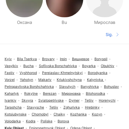
Оксана
Bu
Мирослав
Páginas de Gente cerca
Sig.
Siguient
Pie de página
Kyiv
Bila Tserkva
Brovary
Irpin
Вишневое
Boryspil
Vasylkiv
Bucha
Sofiivska Borschahivka
Boyarka
Obukhiv
Fastiv
Vyshhorod
Pereiaslav-Khmelnytskyi
Borodyanka
Vorzel
Yahotyn
Makariv
Kriukivshchyna
Kalynivka
Petropavlivska Borshchahivka
Slavutych
Baryshivka
Bohuslav
Kaharlyk
Rokytne
Berezan
Мироновка
Bilohorodka
Ivankiv
Skvyra
Sviatopetrivske
Dymer
Tetiiv
Horenychi
Tarashcha
Stavysche
Tetiiv
Zghurivka
Hrebinky
Kotsiubynske
Chornobyl
Chaiky
Kozhanka
Kozyn
Volodarka
Kodra
Poliske
Borova
Kyiv Oblast
Dnipropetrovsk Oblast
Odesa Oblast