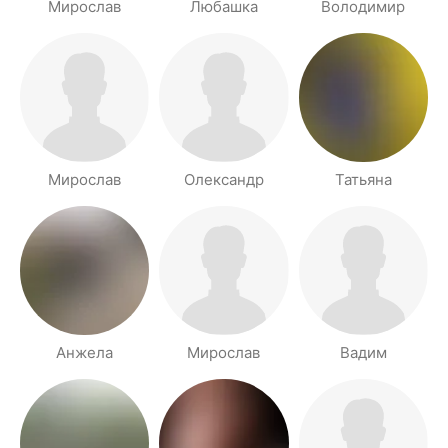
Мирослав
Любашка
Володимир
Мирослав
Олександр
Татьяна
Анжела
Мирослав
Вадим