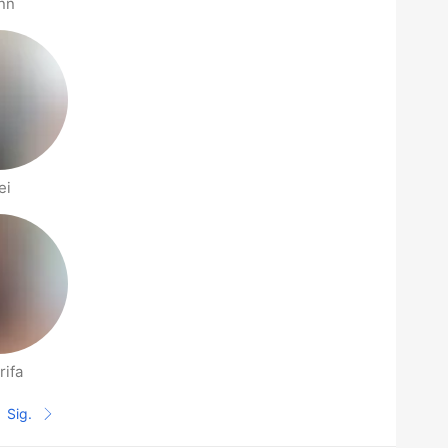
nn
ei
rifa
Sig.
Siguiente página