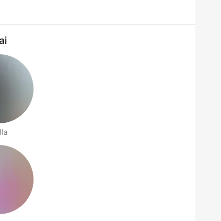
ai
lla