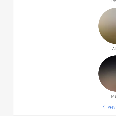
Ro
A
Me
Páginas de Gente cerca
Prev
Pági