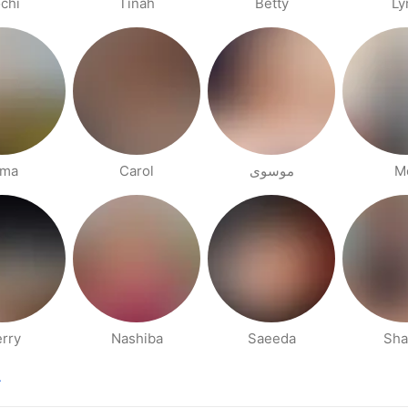
chi
Tinah
Betty
Ly
lma
Carol
موسوی
M
rry
Nashiba
Saeeda
Sha
.
na anterior