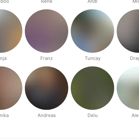
iboo
René
Andl
Mi
nja
Franz
Tuncay
Dra
nika
Andreas
Delu
Ale
קודם