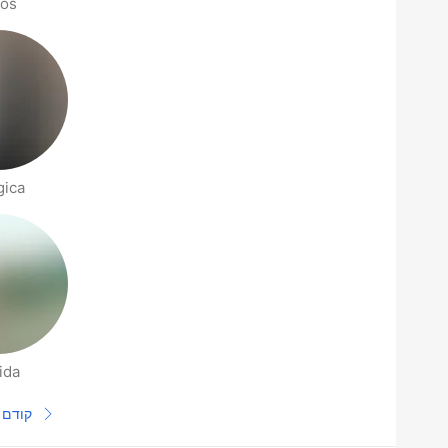
los
gica
ida
דפי אנשים בסביבתך
קודם
עמוד 